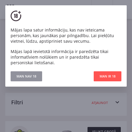
18+
0
Wines
Mājas lapa satur informāciju, kas nav ieteicama
personām, kas jaunākas par pilngadību. Lai piekļūtu
Rozā
Cabernet Sauvignon
Chardonnay
vietnei, lūdzu, apstipriniet savu vecumu.
Mājas lapā ievietotā informācija ir paredzēta tikai
Malbec
Pinot Noir
Pinotage
Riesling
informatīviem nolūkiem un ir paredzēta tikai
personiskai lietošanai.
Sangiovese
Sauvignon Blanc
Tempranillo
MAN NAV 18
MAN IR 18
Sauss
Filtri
ATJAUNOT
Meklēt
Visi
IELIKT GROZĀ