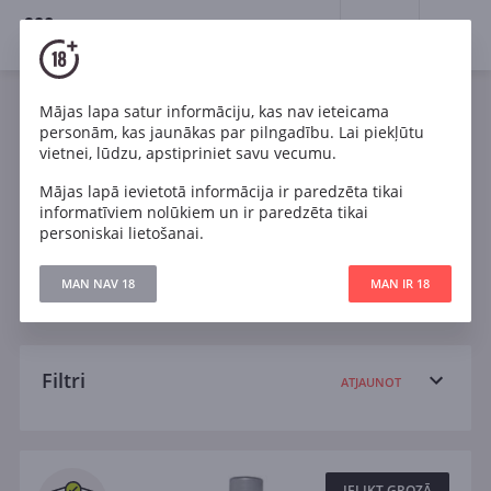
18+
0
Wines
Mājas lapa satur informāciju, kas nav ieteicama
personām, kas jaunākas par pilngadību. Lai piekļūtu
Rozā
Chardonnay
Malbec
Pinot Noir
vietnei, lūdzu, apstipriniet savu vecumu.
Mājas lapā ievietotā informācija ir paredzēta tikai
Pinotage
Riesling
Sangiovese
informatīviem nolūkiem un ir paredzēta tikai
personiskai lietošanai.
Sauvignon Blanc
Shiraz
Tempranillo
MAN NAV 18
MAN IR 18
Sauss
Pussauss
Pussalds
Salds
Filtri
ATJAUNOT
Meklēt
Visi
IELIKT GROZĀ