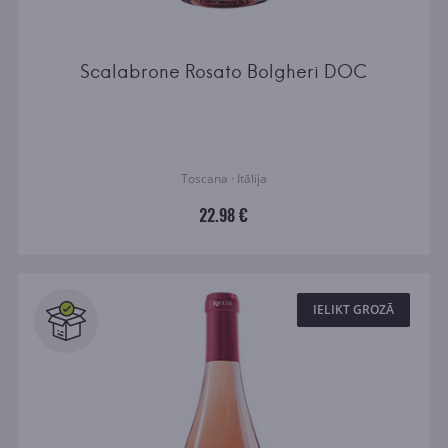
Scalabrone Rosato Bolgheri DOC
Toscana · Itālija
22.98 €
IELIKT GROZĀ