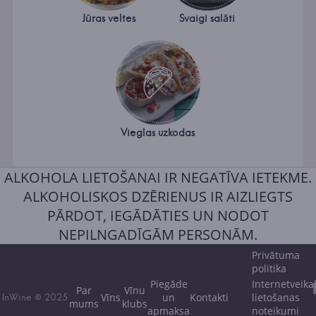
Jūras veltes
Svaigi salāti
Vieglas uzkodas
ALKOHOLA LIETOŠANAI IR NEGATĪVA IETEKME.
ALKOHOLISKOS DZĒRIENUS IR AIZLIEGTS
PĀRDOT, IEGĀDĀTIES UN NODOT
NEPILNGADĪGĀM PERSONĀM.
Privātuma
politika
Piegāde
Internetveika
Par
Vīnu
Vīns
un
Kontakti
lietošanas
InWine © 2025
mums
klubs
apmaksa
noteikumi