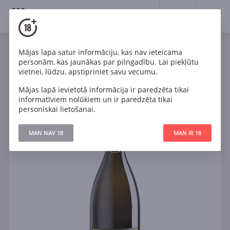
18+
0
Mājas lapa satur informāciju, kas nav ieteicama
Dzirkstošais
Balts
Sauss
Itālija
personām, kas jaunākas par pilngadību. Lai piekļūtu
Colli Vicentini Torre dei Vescovi Prosecco Extra Dry
vietnei, lūdzu, apstipriniet savu vecumu.
Mājas lapā ievietotā informācija ir paredzēta tikai
informatīviem nolūkiem un ir paredzēta tikai
personiskai lietošanai.
MAN NAV 18
MAN IR 18