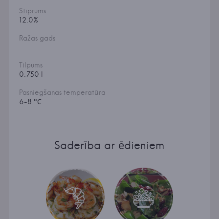
Stiprums
12.0%
Ražas gads
Tilpums
0.750 l
Pasniegšanas temperatūra
6-8 °С
Saderība ar ēdieniem