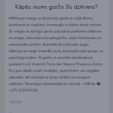
Kāpēc mums garšo šīs dzēriens?
Mīlēts par svaigu un dzirkstošu garšu ar zaļā ābola,
bumbiera un viegliem citrusaugļu un balto ziedu toņiem.
Šo vieglo un dzīvīgo garšu papildina patīkama skābums
un maiga, atsvaidzinoša pēcgarša, radot harmonisku un
izsmalcinātu profilu. Aromātā dominē zaļo augļu,
akācijas un viegli minerālu notis, kas kopā rada spilgtu un
pievilcīgu buķeti. Šī garšu un aromātu kombinācija
padara Colli Vicentini Torre dei Vescovi Prosecco Extra
Dry par ideālu izvēli svinībām, aperitīviem vai vieglām
uzkodām, kā arī kopā ar jūras veltēm un svaigiem
salātiem. Personīga rekomendācija veikalā - InWine ☎
+371 25900028
Vēsture
...