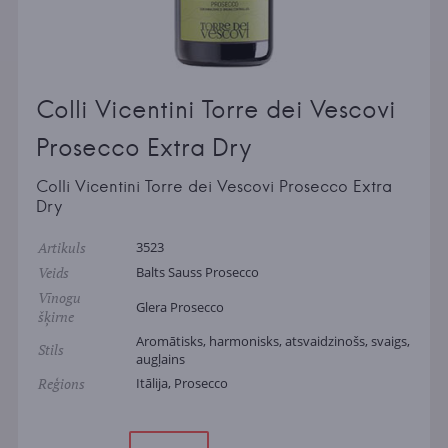
Colli Vicentini Torre dei Vescovi
Prosecco Extra Dry
Colli Vicentini Torre dei Vescovi Prosecco Extra
Dry
Artikuls
3523
Veids
Balts Sauss Prosecco
Vīnogu
Glera Prosecco
šķirne
Aromātisks, harmonisks, atsvaidzinošs, svaigs,
Stils
augļains
Reģions
Itālija, Prosecco