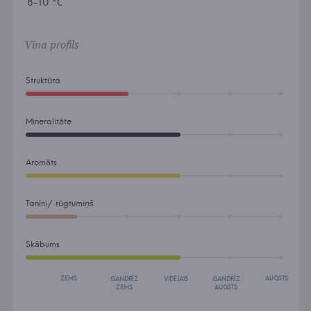
8-10 °С
Vīna profils
Struktūra
Mineralitāte
Aromāts
Tanīni/ rūgtumiņš
Skābums
ZEMS
AUGSTS
GANDRĪZ
VIDĒJAIS
GANDRĪZ
ZEMS
AUGSTS