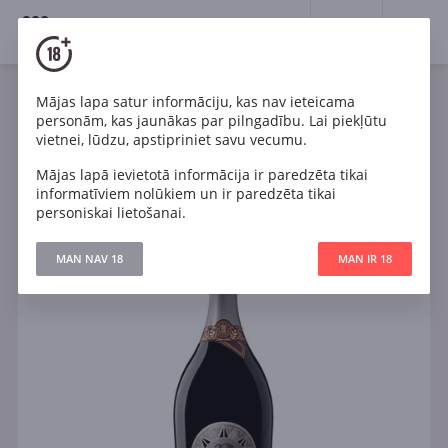
18+
0
Mājas lapa satur informāciju, kas nav ieteicama
Dzirkstošais
Balts
Daļēji sauss
Itālija
personām, kas jaunākas par pilngadību. Lai piekļūtu
Santa Margherita Valdobbiadene Prosecco Superiore
vietnei, lūdzu, apstipriniet savu vecumu.
DOCG Extra Dry
Mājas lapā ievietotā informācija ir paredzēta tikai
informatīviem nolūkiem un ir paredzēta tikai
personiskai lietošanai.
MAN NAV 18
MAN IR 18