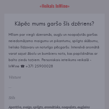
«Veikals InWine»
Kāpēc mums garšo šīs dzēriens?
Mīlam par viegli dzeramās, augļu un noapaļotās garšas
neiedomājamo maigumu un pikantumu, spilgto skābumu,
lielisko līdzsvaru un noturīgo pēcgaršu. Intensīvā aromātā
varat sajust ābolu un bumbieru notis, kas papildinātas ar
balto ziedu toņiem. Personiskais ieteikums veikalā -
InWine ☎ +371 25900028
Vēsture
...
Stils
Aperitīvs, svaigs, spilgts, aromātisks, noapaļots, augļains