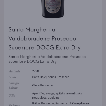
Santa Margherita
Valdobbiadene Prosecco
Superiore DOCG Extra Dry
Santa Margherita Valdobbiadene Prosecco
Superiore DOCG Extra Dry
Artikuls
2728
Veids
Balts Daļēji sauss Prosecco
Vīnogu
Glera Prosecco
šķirne
Aperitīvs, svaigs, spilgts, aromātisks,
Stils
noapaļots, augļains
Itālija, Prosecco, Prosecco di Conegliano-
Reģions