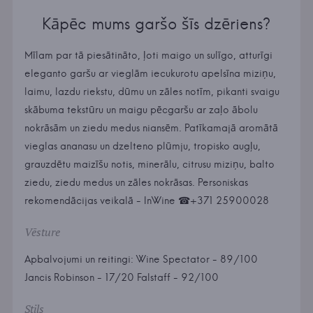
Kāpēc mums garšo šīs dzēriens?
Mīlam par tā piesātināto, ļoti maigo un sulīgo, atturīgi
eleganto garšu ar vieglām iecukurotu apelsīna miziņu,
laimu, lazdu riekstu, dūmu un zāles notīm, pikanti svaigu
skābuma tekstūru un maigu pēcgaršu ar zaļo ābolu
nokrāsām un ziedu medus niansēm. Patīkamajā aromātā
vieglas ananasu un dzelteno plūmju, tropisko augļu,
grauzdētu maizīšu notis, minerālu, citrusu miziņu, balto
ziedu, ziedu medus un zāles nokrāsas. Personiskas
rekomendācijas veikalā - InWine ☎+371 25900028
Vēsture
Apbalvojumi un reitingi: Wine Spectator - 89/100
Jancis Robinson - 17/20 Falstaff - 92/100
Stils