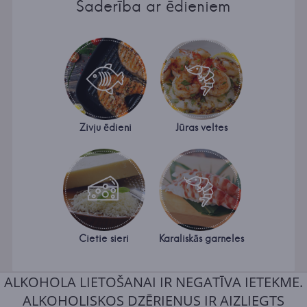
Saderība ar ēdieniem
Zivju ēdieni
Jūras veltes
Cietie sieri
Karaliskās garneles
ALKOHOLA LIETOŠANAI IR NEGATĪVA IETEKME.
ALKOHOLISKOS DZĒRIENUS IR AIZLIEGTS