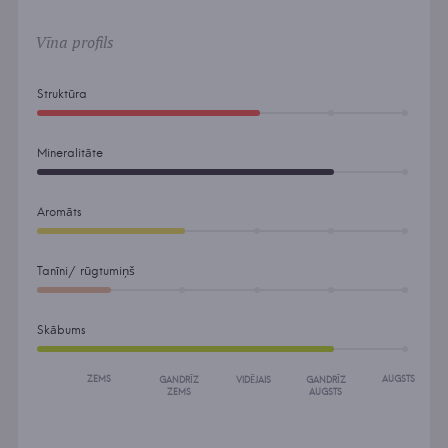
Vīna profils
Struktūra
Mineralitāte
Aromāts
Tanīni/ rūgtumiņš
Skābums
ZEMS
AUGSTS
GANDRĪZ
VIDĒJAIS
GANDRĪZ
ZEMS
AUGSTS