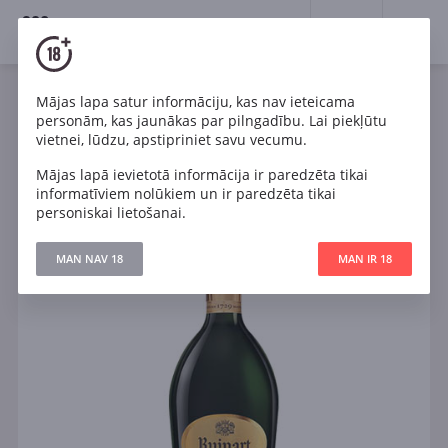
18+
0
Mājas lapa satur informāciju, kas nav ieteicama
Dzirkstošais
Balts
Sauss
Francija
personām, kas jaunākas par pilngadību. Lai piekļūtu
Ruinart Brut 0.375l
vietnei, lūdzu, apstipriniet savu vecumu.
Mājas lapā ievietotā informācija ir paredzēta tikai
informatīviem nolūkiem un ir paredzēta tikai
personiskai lietošanai.
MAN NAV 18
MAN IR 18