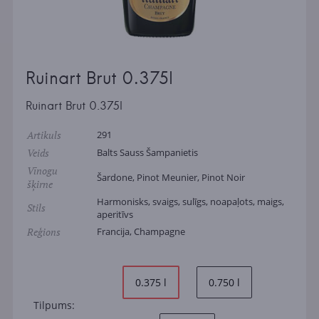
Ruinart Brut 0.375l
Ruinart Brut 0.375l
Artikuls
291
Veids
Balts Sauss Šampanietis
Vīnogu
Šardone, Pinot Meunier, Pinot Noir
šķirne
Harmonisks, svaigs, sulīgs, noapaļots, maigs,
Stils
aperitīvs
Reģions
Francija, Champagne
0.375 l
0.750 l
Tilpums: