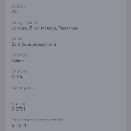
Artikuls
291
Vīnogu šķirne
Šardone, Pinot Meunier, Pinot Noir
Veids
Balts Sauss Šampanietis
Ražotājs
Ruinart
Stiprums
12.0%
Ražas gads
Tilpums
0.375 l
Pasniegšanas temperatūra
6–10 °С