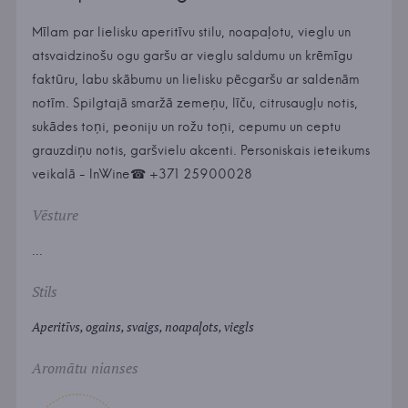
Mīlam par lielisku aperitīvu stilu, noapaļotu, vieglu un
atsvaidzinošu ogu garšu ar vieglu saldumu un krēmīgu
faktūru, labu skābumu un lielisku pēcgaršu ar saldenām
notīm. Spilgtajā smaržā zemeņu, līču, citrusaugļu notis,
sukādes toņi, peoniju un rožu toņi, cepumu un ceptu
grauzdiņu notis, garšvielu akcenti. Personiskais ieteikums
veikalā - InWine☎ +371 25900028
Vēsture
...
Stils
Aperitīvs, ogains, svaigs, noapaļots, viegls
Aromātu nianses