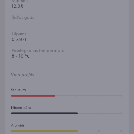
Stiprums
12.0%
Ražas gads
Tilpums
0.750 l
Pasniegšanas temperatūra
8 - 10 °С
Vīna profils
Struktūra
Mineralitāte
Aromāts