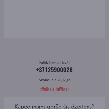
Palīdzēsim ar izvēli
+37125900028
Skolas iela 20, Rīga
«Veikals InWine»
Kāpēc mums garšo šīs dzēriens?