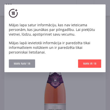
18+
0
Mājas lapa satur informāciju, kas nav ieteicama
Dzirkstošais
Rozā
Sauss
Francija
personām, kas jaunākas par pilngadību. Lai piekļūtu
Marcel Cabelier Brut Cremant du Jura Rose AOC
vietnei, lūdzu, apstipriniet savu vecumu.
Mājas lapā ievietotā informācija ir paredzēta tikai
informatīviem nolūkiem un ir paredzēta tikai
personiskai lietošanai.
MAN NAV 18
MAN IR 18