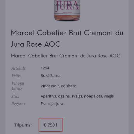
Marcel Cabelier Brut Cremant du
Jura Rose AOC
Marcel Cabelier Brut Cremant du Jura Rose AOC
Artikuls
1254
Veids
Rozā Sauss
Vīnogu
Pinot Noir, Poulsard
šķirne
Stils
Aperitīvs, ogains, svaigs, noapaļots, viegls
Reģions
Francija, Jura
Tilpums:
0.750 l