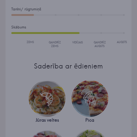
Tanīni/ rūgtumiņš
Skābums
ZEMS
AUGSTS
GANDRĪZ
VIDĒJAIS
GANDRĪZ
ZEMS
AUGSTS
Saderība ar ēdieniem
Jūras veltes
Pica