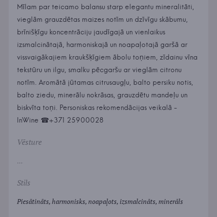
Mīlam par teicamo balansu starp elegantu mineralitāti,
vieglām grauzdētas maizes notīm un dzīvīgu skābumu,
brīnišķīgu koncentrāciju jaudīgajā un vienlaikus
izsmalcinātajā, harmoniskajā un noapaļotajā garšā ar
vissvaigākajiem kraukšķīgiem ābolu toņiem, zīdainu vīna
tekstūru un ilgu, smalku pēcgaršu ar vieglām citronu
notīm. Aromātā jūtamas citrusaugļu, balto persiku notis,
balto ziedu, minerālu nokrāsas, grauzdētu mandeļu un
biskvīta toņi. Personiskas rekomendācijas veikalā -
InWine ☎+371 25900028
Vēsture
...
Stils
Piesātināts, harmonisks, noapaļots, izsmalcināts, minerāls