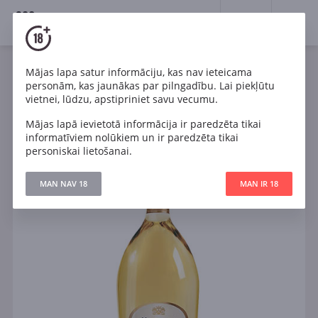
18+
0
Mājas lapa satur informāciju, kas nav ieteicama
Dzirkstošais
Balts
Sauss
Francija
personām, kas jaunākas par pilngadību. Lai piekļūtu
Ruinart Blanc de Blancs
vietnei, lūdzu, apstipriniet savu vecumu.
Mājas lapā ievietotā informācija ir paredzēta tikai
informatīviem nolūkiem un ir paredzēta tikai
personiskai lietošanai.
MAN NAV 18
MAN IR 18