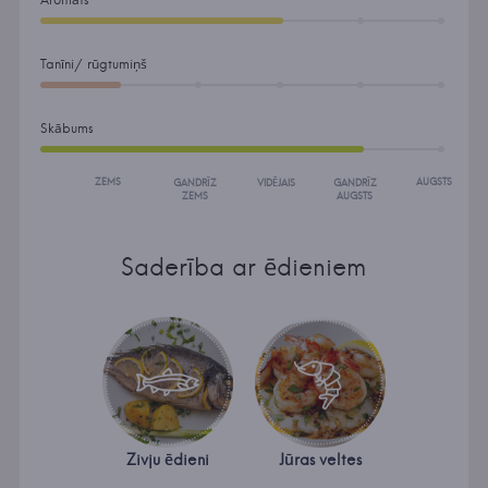
Tanīni/ rūgtumiņš
Skābums
ZEMS
AUGSTS
GANDRĪZ
VIDĒJAIS
GANDRĪZ
ZEMS
AUGSTS
Saderība ar ēdieniem
Zivju ēdieni
Jūras veltes