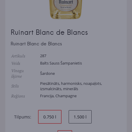
Ruinart Blanc de Blancs
Ruinart Blanc de Blancs
Artikuls
287
Veids
Balts Sauss Šampanietis
Vīnogu
Šardone
šķirne
Piesātināts, harmonisks, noapaļots,
Stils
izsmalcināts, minerāls
Reģions
Francija, Champagne
Tilpums:
0.750 l
1.500 l