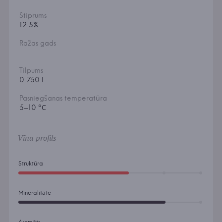
Stiprums
12.5%
Ražas gads
Tilpums
0.750 l
Pasniegšanas temperatūra
5–10 °С
Vīna profils
Struktūra
Mineralitāte
Aromāts