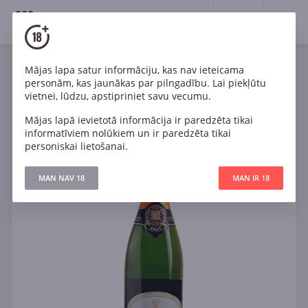
18+
0
Mājas lapa satur informāciju, kas nav ieteicama
Dzirkstošais
Balts
Sauss
Francija
personām, kas jaunākas par pilngadību. Lai piekļūtu
Domaine de Tholomies Cremant de Limoux AOC Brut
vietnei, lūdzu, apstipriniet savu vecumu.
Mājas lapā ievietotā informācija ir paredzēta tikai
informatīviem nolūkiem un ir paredzēta tikai
personiskai lietošanai.
MAN NAV 18
MAN IR 18