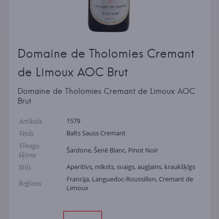
Domaine de Tholomies Cremant
de Limoux AOC Brut
Domaine de Tholomies Cremant de Limoux AOC
Brut
Artikuls
1579
Veids
Balts Sauss Cremant
Vīnogu
Šardone, Šenē Blanc, Pinot Noir
šķirne
Stils
Aperitīvs, mīksts, svaigs, augļains, kraukšķīgs
Francija, Languedoc-Roussillon, Cremant de
Reģions
Limoux