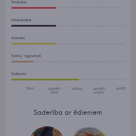
Struktūra
Mineralitāte
Aromāts
Tanīni/ rūgtumiņš
Skābums
ZEMS
AUGSTS
GANDRĪZ
VIDĒJAIS
GANDRĪZ
ZEMS
AUGSTS
Saderība ar ēdieniem