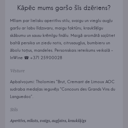
Kāpēc mums garšo šīs dzēriens?
Mīlam par lielisku aperitīvu stilu, svaigu un vieglu augļu
garšu ar labu līdzsvaru, maigu faktūru, kraukšķīgu
skābumu un sausu krēmīgu finālu. Maigā aromātā sajūtiet
baltā persika un ziedu notis, citrusaugļus, bumbieru un
ābolu toņus, mandeles. Personiskais ieteikums veikalā -
InWine ☎ +371 25900028
Vēsture
Apbalvojumi: Tholomies "Brut, Cremant de Limoux AOC
sudraba medaļas ieguvējs “Concours des Grands Vins du
Languedoc”.
Stils
Aperitīvs, mīksts, svaigs, augļains, kraukšķīgs