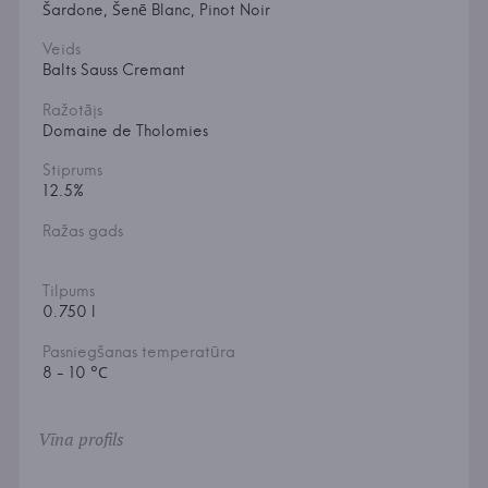
Šardone, Šenē Blanc, Pinot Noir
Veids
Balts Sauss Cremant
Ražotājs
Domaine de Tholomies
Stiprums
12.5%
Ražas gads
Tilpums
0.750 l
Pasniegšanas temperatūra
8 - 10 °С
Vīna profils