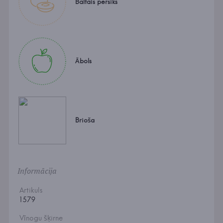
Baltais persiks
Ābols
Brioša
Informācija
Artikuls
1579
Vīnogu šķirne