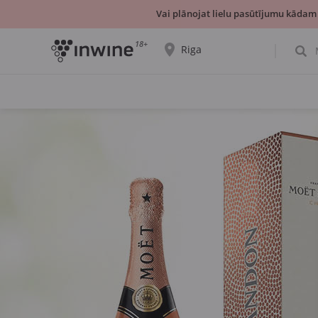
Vai plānojat lielu pasūtījumu kādam
18+
Riga
Tiks parādīta informācija par vīnu izvēli un
saņemšanu par izvēlēto pilsētu.
JĀ, TIEŠI TĀ
IZVĒLIES CITU