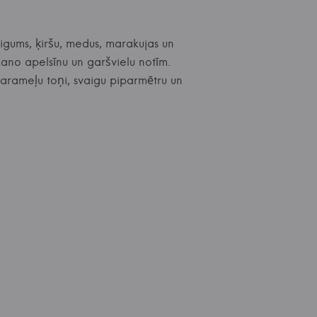
aigums, ķiršu, medus, marakujas un
kano apelsīnu un garšvielu notīm.
karameļu toņi, svaigu piparmētru un