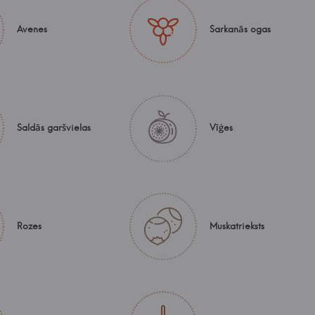
Avenes
Sarkanās ogas
Saldās garšvielas
Vīģes
Rozes
Muskatrieksts