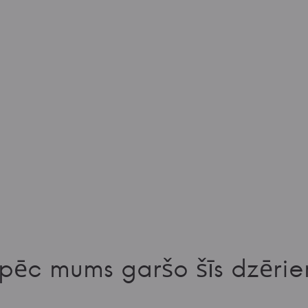
pēc mums garšo šīs dzērie