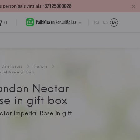
+37125900028
 personīgais vīnzinis
Palīdzība un konsultācijas
0
Ru
En
Lv
Daļēji sauss
Francija
al Rose in gift box
andon Nectar
se in gift box
ar Imperial Rose in gift