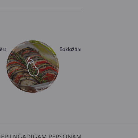
ērs
Baklažāni
 NEPILNGADĪGĀM PERSONĀM.