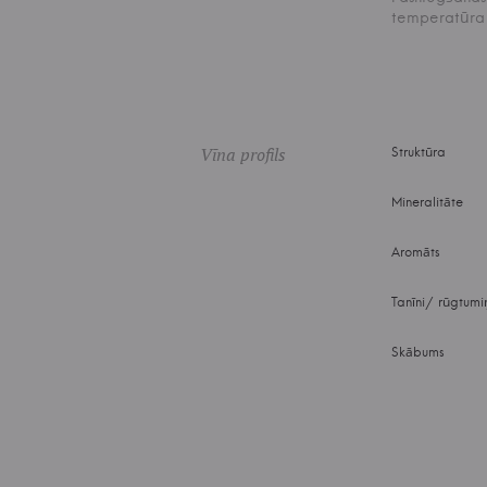
temperatūra
Vīna profils
Struktūra
Mineralitāte
Aromāts
Tanīni/ rūgtumi
Skābums