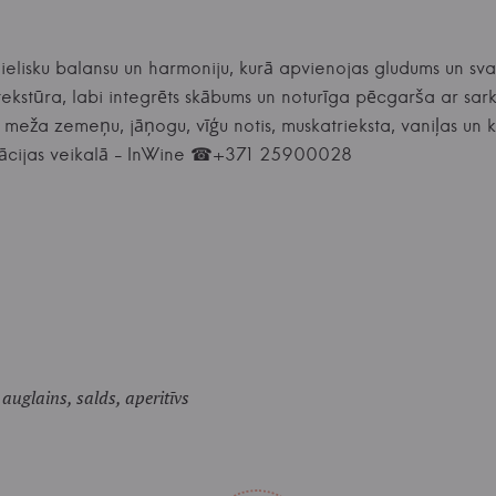
lielisku balansu un harmoniju, kurā apvienojas gludums un sv
 tekstūra, labi integrēts skābums un noturīga pēcgarša ar sar
meža zemeņu, jāņogu, vīģu notis, muskatrieksta, vaniļas un 
ndācijas veikalā - InWine ☎+371 25900028
 auglains, salds, aperitīvs