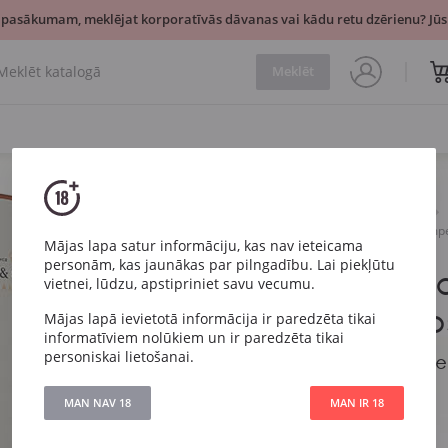
 pasākumam, meklējat korporatīvās dāvanas vai kādu retu dzērienu? Jūsu
Meklēt
Dzirkstošais
Rozā
Moet & Chandon Nectar Imperi
Mājas lapa satur informāciju, kas nav ieteicama
personām, kas jaunākas par pilngadību. Lai piekļūtu
Moet & Ch
vietnei, lūdzu, apstipriniet savu vecumu.
Imperial Ro
Mājas lapā ievietotā informācija ir paredzēta tikai
informatīviem nolūkiem un ir paredzēta tikai
personiskai lietošanai.
Moet & Chandon Nect
box
MAN NAV 18
MAN IR 18
Artikuls
281