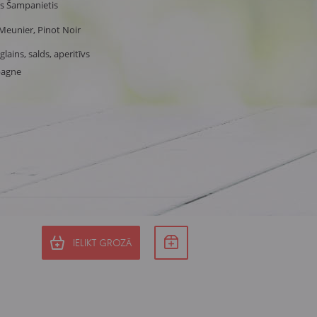
ss Šampanietis
Meunier, Pinot Noir
lains, salds, aperitīvs
pagne
IELIKT GROZĀ