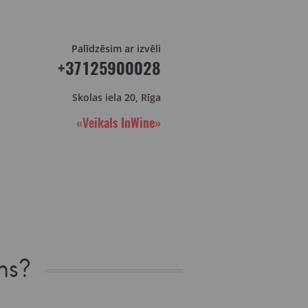
Palīdzēsim ar izvēli
+37125900028
Skolas iela 20, Rīga
«Veikals InWine»
ns?