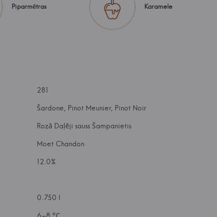
Piparmētras
Karamele
281
Šardone, Pinot Meunier, Pinot Noir
Rozā Daļēji sauss Šampanietis
Moet Chandon
12.0%
0.750 l
6–8 °С