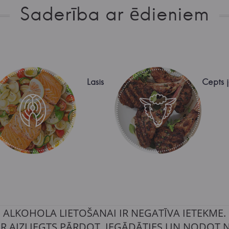
Saderība ar ēdieniem
Lasis
Cepts j
ALKOHOLA LIETOŠANAI IR NEGATĪVA IETEKME.
IR AIZLIEGTS PĀRDOT, IEGĀDĀTIES UN NODOT