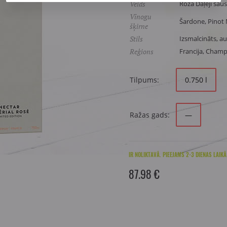
Veids
Rozā Daļēji sau
Vīnogu
Šardone, Pinot 
šķirne
Stils
Izsmalcināts, aug
Reģions
Francija, Cham
Tilpums:
0.750 l
Ražas gads:
—
IR NOLIKTAVĀ. PIEEJAMS 2-3 DIENAS LAIKĀ
87.98 €