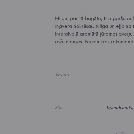
Mīlam par tā bagāto, tīro garšu ar 
ingvera nokrāsas, sulīga un eļļaina
Intensīvajā aromātā jūtamas aveņu, 
rožu nianses. Personiskas rekome
Vēsture
...
Stils
Izsmalcināts,