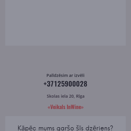
Palīdzēsim ar izvēli
+37125900028
Skolas iela 20, Rīga
«Veikals InWine»
Kāpēc mums garšo šīs dzēriens?