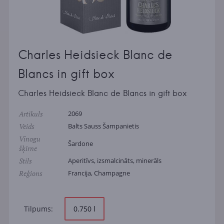
Charles Heidsieck Blanc de
Blancs in gift box
Charles Heidsieck Blanc de Blancs in gift box
Artikuls
2069
Veids
Balts Sauss Šampanietis
Vīnogu
Šardone
šķirne
Stils
Aperitīvs, izsmalcināts, minerāls
Reģions
Francija, Champagne
Tilpums:
0.750 l