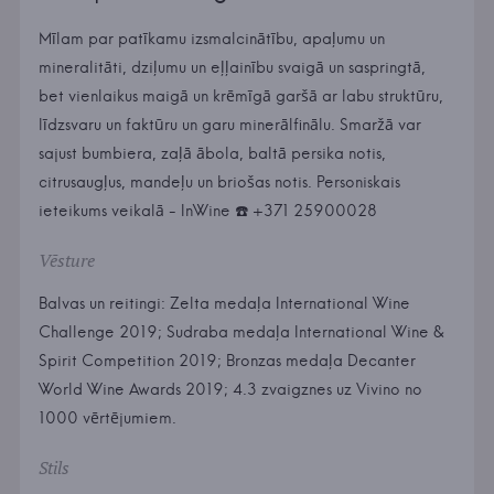
Mīlam par patīkamu izsmalcinātību, apaļumu un
mineralitāti, dziļumu un eļļainību svaigā un saspringtā,
bet vienlaikus maigā un krēmīgā garšā ar labu struktūru,
līdzsvaru un faktūru un garu minerālfinālu. Smaržā var
sajust bumbiera, zaļā ābola, baltā persika notis,
citrusaugļus, mandeļu un briošas notis. Personiskais
ieteikums veikalā - InWine ☎️ +371 25900028
Vēsture
Balvas un reitingi: Zelta medaļa International Wine
Challenge 2019; Sudraba medaļa International Wine &
Spirit Competition 2019; Bronzas medaļa Decanter
World Wine Awards 2019; 4.3 zvaigznes uz Vivino no
1000 vērtējumiem.
Stils