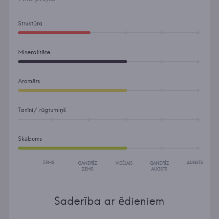
Struktūra
Mineralitāte
Aromāts
Tanīni/ rūgtumiņš
Skābums
ZEMS
AUGSTS
GANDRĪZ
VIDĒJAIS
GANDRĪZ
ZEMS
AUGSTS
Saderība ar ēdieniem