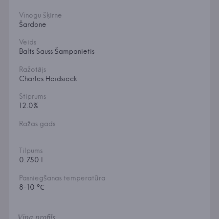
Vīnogu šķirne
Šardone
Veids
Balts Sauss Šampanietis
Ražotājs
Charles Heidsieck
Stiprums
12.0%
Ražas gads
Tilpums
0.750 l
Pasniegšanas temperatūra
8-10 °С
Vīna profils