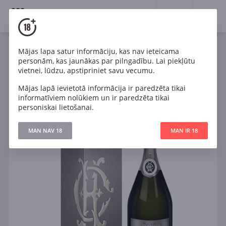
18+
0
Mājas lapa satur informāciju, kas nav ieteicama
Dzirkstošais
Balts
Sauss
Francija
personām, kas jaunākas par pilngadību. Lai piekļūtu
Charles Heidsieck Blanc de Blancs in gift box
vietnei, lūdzu, apstipriniet savu vecumu.
Mājas lapā ievietotā informācija ir paredzēta tikai
informatīviem nolūkiem un ir paredzēta tikai
personiskai lietošanai.
MAN NAV 18
MAN IR 18