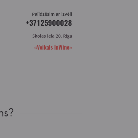
Palīdzēsim ar izvēli
+37125900028
Skolas iela 20, Rīga
«Veikals InWine»
ns?