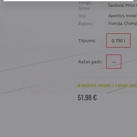
Vīnogu
Šardone, Pinot 
šķirne
Stils
Aperitīvs, miner
Reģions
Francija, Champ
Tilpums:
0.750 l
Ražas gads:
—
IR NOLIKTAVĀ. PIEEJAMS 2-3 DIENAS LAIKĀ
51.98 €