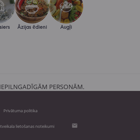
siers
Āzijas ēdieni
Augļi
 NEPILNGADĪGĀM PERSONĀM.
Privātuma politika
tveikala lietošanas noteikumi