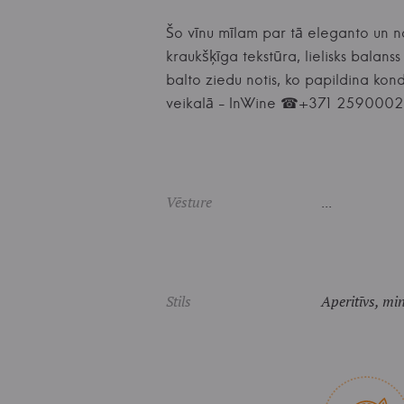
Šo vīnu mīlam par tā eleganto un n
kraukšķīga tekstūra, lielisks balans
balto ziedu notis, ko papildina kon
veikalā - InWine ☎+371 259000
Vēsture
...
Stils
Aperitīvs, mi