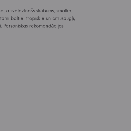
a, atsvaidzinošs skābums, smalka,
mi baltie, tropiskie un citrusaugļi,
ti. Personiskas rekomendācijas