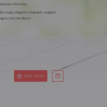
Meunier, Pinot Noir
āls, svaigs, elegants, noapaļots, augļains
agne, Cote des Blancs
IELIKT GROZĀ