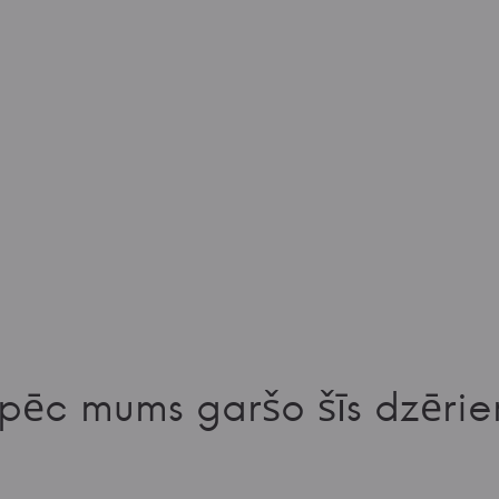
pēc mums garšo šīs dzērie