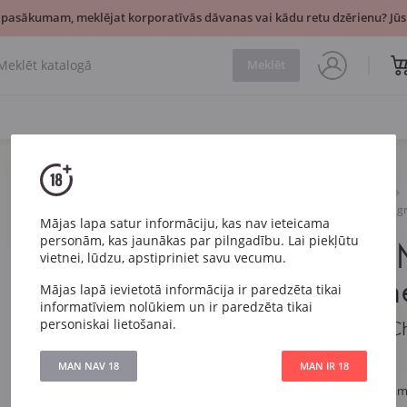
 pasākumam, meklējat korporatīvās dāvanas vai kādu retu dzērienu? Jūsu
Meklēt
Dzirkstošais
Balts
Ayala Brut Majeur Champag
Mājas lapa satur informāciju, kas nav ieteicama
personām, kas jaunākas par pilngadību. Lai piekļūtu
Ayala Brut
vietnei, lūdzu, apstipriniet savu vecumu.
Champagn
Mājas lapā ievietotā informācija ir paredzēta tikai
informatīviem nolūkiem un ir paredzēta tikai
personiskai lietošanai.
Ayala Brut Majeur
MAN NAV 18
MAN IR 18
Artikuls
155
Veids
Balts Sauss Šam