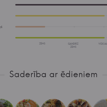
ņš
ZEMS
GANDRĪZ
VIDĒJA
ZEMS
Saderība ar ēdieniem