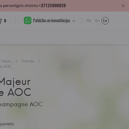
+37125900028
 personīgais vīnzinis
Palīdzība un konsultācijas
0
Ru
En
Lv
Sauss
Francija
ne AOC
 Majeur
e AOC
 Champagne AOC
panietis