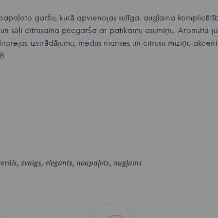
oapaļoto garšu, kurā apvienojas sulīga, augļaina komplicētīb
s un sāļi citrusaina pēcgarša ar patīkamu asumiņu. Aromātā jūta
ditorejas izstrādājumu, medus nianses un citrusu miziņu akcen
28
nerāls, svaigs, elegants, noapaļots, augļains