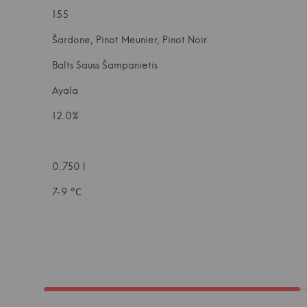
155
Šardone, Pinot Meunier, Pinot Noir
Balts Sauss Šampanietis
Ayala
12.0%
0.750 l
7-9 °С