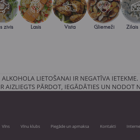
s zivis
Lasis
Vista
Gliemeži
Zilais 
ALKOHOLA LIETOŠANAI IR NEGATĪVA IETEKME.
IR AIZLIEGTS PĀRDOT, IEGĀDĀTIES UN NODOT
Vīns
Vīnu klubs
Piegāde un apmaksa
Kontakti
Interne