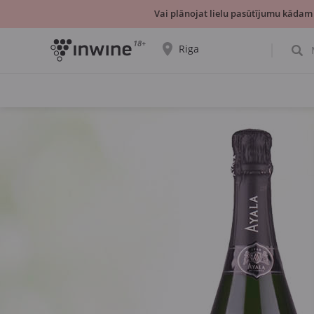
Vai plānojat lielu pasūtījumu kādam
18+
Riga
Tiks parādīta informācija par vīnu izvēli un
saņemšanu par izvēlēto pilsētu.
JĀ, TIEŠI TĀ
IZVĒLIES CITU