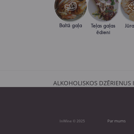
Baltā gaļa
Teļas gaļas
Jūra
ēdieni
ALKOHOLISKOS DZĒRIENUS 
Par mums
InWine © 2025