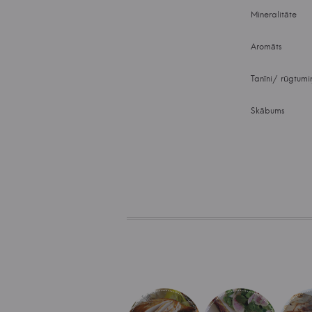
Mineralitāte
Aromāts
Tanīni/ rūgtumi
Skābums