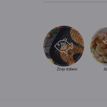
Zivju ēdieni
Jū