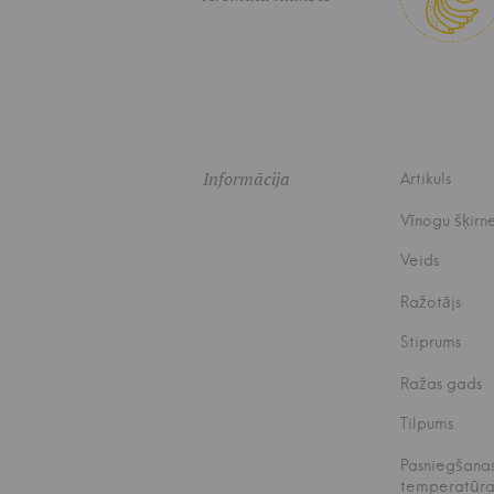
Informācija
Artikuls
Vīnogu šķirn
Veids
Ražotājs
Stiprums
Ražas gads
Tilpums
Pasniegšana
temperatūr