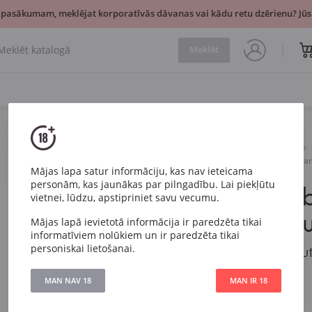
 pasākumam, meklējat korporatīvās dāvanas vai kādu retu dzērienu? Jūsu
Meklēt
Dzirkstošais
Balts
Marcel Cabelier Brut Creman
Mājas lapa satur informāciju, kas nav ieteicama
personām, kas jaunākas par pilngadību. Lai piekļūtu
Marcel Cab
vietnei, lūdzu, apstipriniet savu vecumu.
Cremant d
Mājas lapā ievietotā informācija ir paredzēta tikai
informatīviem nolūkiem un ir paredzēta tikai
personiskai lietošanai.
Marcel Cabelier Bru
MAN NAV 18
MAN IR 18
Artikuls
1252
Veids
Balts Sauss