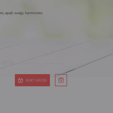
nts, apaļš, svaigs, harmonisks
IELIKT GROZĀ