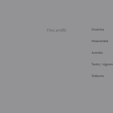
Vīna profils
Struktūra
Mineralitāte
Aromāts
Tanīni/ rūgtum
Skābums