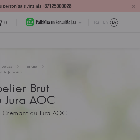
+37125900028
 personīgais vīnzinis
Palīdzība un konsultācijas
0
Ru
En
Lv
Sauss
Francija
t du Jura AOC
elier Brut
u Jura AOC
t Cremant du Jura AOC