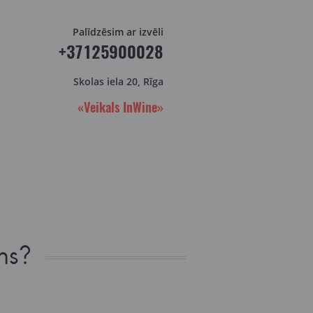
Palīdzēsim ar izvēli
+37125900028
Skolas iela 20, Rīga
«Veikals InWine»
ns?