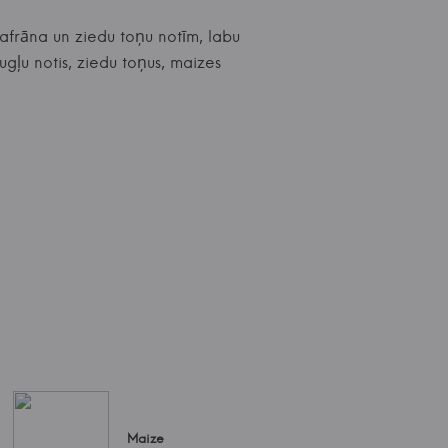
safrāna un ziedu toņu notīm, labu
ugļu notis, ziedu toņus, maizes
Maize