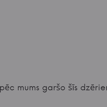
pēc mums garšo šīs dzērie