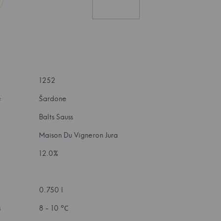
1252
e
Šardone
Balts Sauss
Maison Du Vigneron Jura
12.0%
0.750 l
s
8 - 10 °С
a