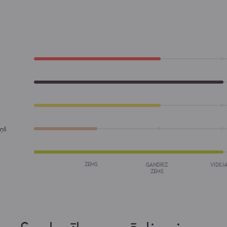
iņš
ZEMS
GANDRĪZ
VIDĒJA
ZEMS