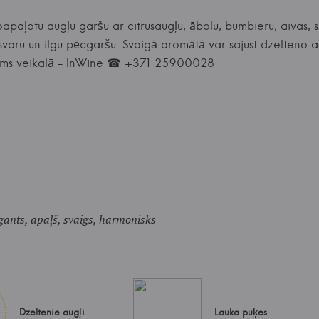
paļotu augļu garšu ar citrusaugļu, ābolu, bumbieru, aivas, 
zsvaru un ilgu pēcgaršu. Svaigā aromātā var sajust dzelteno a
eikums veikalā - InWine ☎ +371 25900028
egants, apaļš, svaigs, harmonisks
Dzeltenie augļi
Lauka puķes