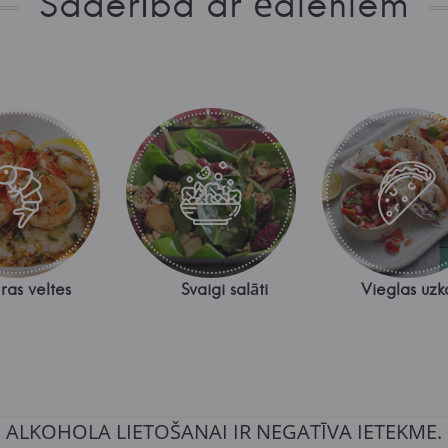
Saderība ar ēdieniem
ras veltes
Svaigi salāti
Vieglas uzk
ALKOHOLA LIETOŠANAI IR NEGATĪVA IETEKME.