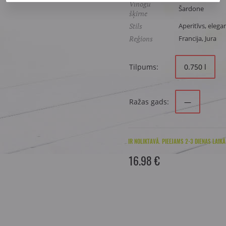
Vīnogu
Šardone
šķirne
Stils
Aperitīvs, elega
Reģions
Francija, Jura
Tilpums:
0.750 l
Ražas gads:
—
IR NOLIKTAVĀ. PIEEJAMS 2-3 DIENAS LAIKĀ
16.98 €