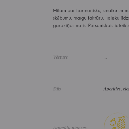
Mīlam par harmonisku, smalku un noa
skābumu, maigu faktūru, lielisku līd
garoziņas notis. Personiskais iet
Vēsture
...
Stils
Aperitīvs, el
Aromātu nianses