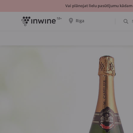
Vai plānojat lielu pasūtījumu kādam
18+
Riga
Tiks parādīta informācija par vīnu izvēli un
saņemšanu par izvēlēto pilsētu.
JĀ, TIEŠI TĀ
IZVĒLIES CITU