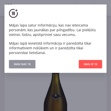
18+
0
Mājas lapa satur informāciju, kas nav ieteicama
Dzirkstošais
Balts
Brut
Francija
personām, kas jaunākas par pilngadību. Lai piekļūtu
Michel Arnould & Fils Cuvee Carte d Or Champagne
vietnei, lūdzu, apstipriniet savu vecumu.
Grand Cru
Mājas lapā ievietotā informācija ir paredzēta tikai
informatīviem nolūkiem un ir paredzēta tikai
personiskai lietošanai.
MAN NAV 18
MAN IR 18