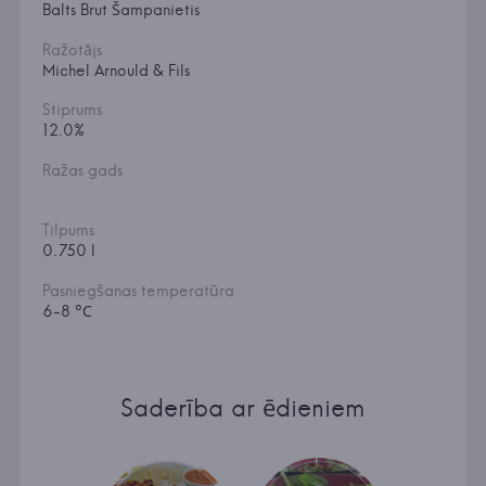
Balts Brut Šampanietis
Ražotājs
Michel Arnould & Fils
Stiprums
12.0%
Ražas gads
Tilpums
0.750 l
Pasniegšanas temperatūra
6-8 °С
Saderība ar ēdieniem