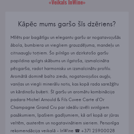
«Veikals InWine»
Kāpēc mums garšo šīs dzēriens?
Mīlēts par bagātīgu un elegantu garšu ar nogatavojušās
ābola, bumbiera un viegliem grauzdējuma, mandeļu un
citrusaugļu toņiem. Šo pilnīgo un dzirkstošo garšu
papildina spilgts skābums un ilgstoša, izsmalcināta
pēcgarša, radot harmonisku un izsmalcinātu profilu.
Aromātā dominē balto ziedu, nogatavojušos augļu,
vaniļas un viegli minerālu notis, kas kopā rada sarežģītu
un kārdinošu buķeti. Šī garšu un aromātu kombinācija
padara Michel Arnould & Fils Cuvee Carte d'Or
Champagne Grand Cru par ideālu izvēli svinīgiem
pasākumiem, īpašiem gadījumiem, kā arī kopā ar jūras
veltēm, austerēm un nogatavinātiem sieriem. Personīga
rekomendācija veikalā - InWine ☎ +371 25900028