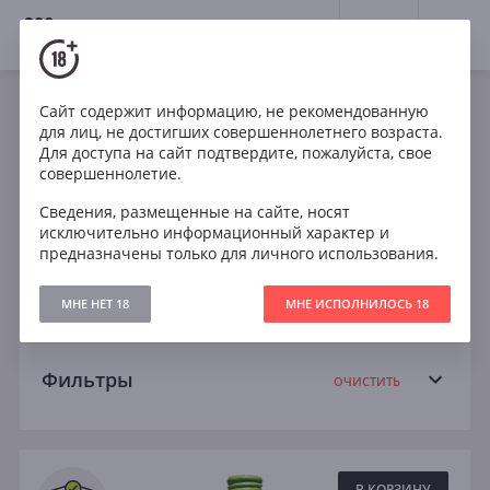
18+
0
Вина
Сайт содержит информацию, не рекомендованную
для лиц, не достигших совершеннолетнего возраста.
Белое
Шардоне
Грюнер Вельтлинер
Для доступа на сайт подтвердите, пожалуйста, свое
совершеннолетие.
Пино Нуар
Санджовезе
Совиньон Блан
Сведения, размещенные на сайте, носят
исключительно информационный характер и
Сухое
Полусухое
Полусладкое
предназначены только для личного использования.
Сладкое
МНЕ НЕТ 18
МНЕ ИСПОЛНИЛОСЬ 18
Фильтры
ОЧИСТИТЬ
Поиск
Все
В КОРЗИНУ