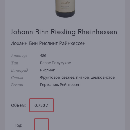
Johann Bihn Riesling Rheinhessen
Йоханн Бин Рислинг Райнхессен
Артикул
486
Тип
Белое Полусухое
Виноград
Рислинг
Стиль
Фруктовое, свежее, питкое, шелковистое
Регион
Германия, Рейнгессен
Объем:
0.750 л
Год:
—