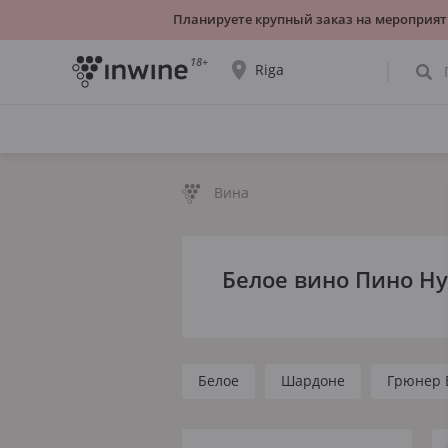
Планируете крупный заказ на мероприят
18+
Riga
Ассортимент вин и информация о
самовывозе будет отображаться для
выбранного города.
Вина
ДА, ВСЁ ВЕРНО
ВЫБРАТЬ ДРУГОЙ
Белое вино Пино Н
Белое
Шардоне
Грюнер 