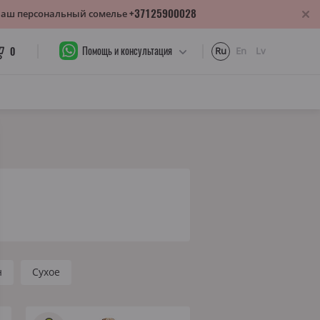
+37125900028
 Ваш персональный сомелье
Помощь и консультация
0
Ru
En
Lv
н
Сухое