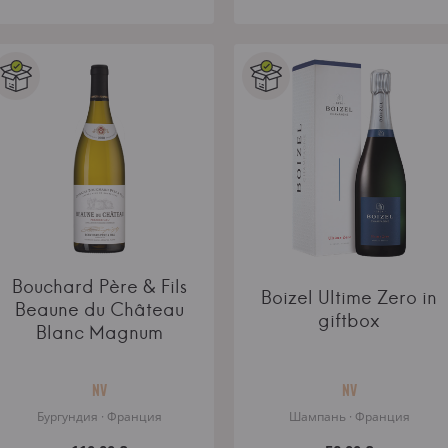
Bouchard Père & Fils
Boizel Ultime Zero in
Beaune du Château
giftbox
Blanc Magnum
NV
NV
Бургундия · Франция
Шампань · Франция