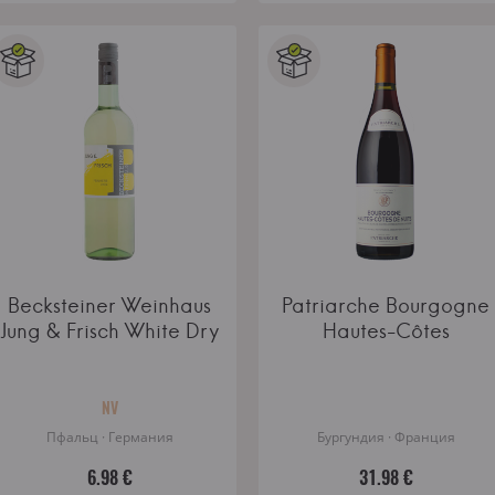
Becksteiner Weinhaus
Patriarche Bourgogne
Jung & Frisch White Dry
Hautes-Côtes
NV
Пфальц · Германия
Бургундия · Франция
6.98 €
31.98 €