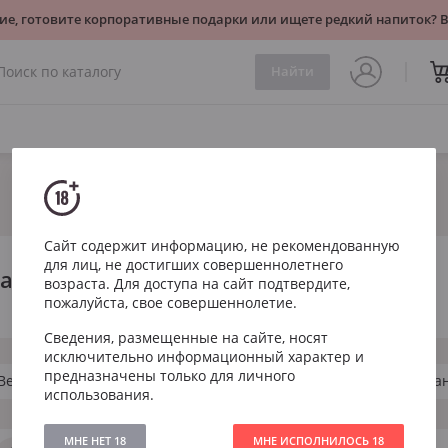
ие, готовите корпоративные подарки или ищете редкий напиток?
Найти
Сайт содержит информацию, не рекомендованную
для лиц, не достигших совершеннолетнего
уар
возраста. Для доступа на сайт подтвердите,
пожалуйста, свое совершеннолетие.
Сведения, размещенные на сайте, носят
исключительно информационный характер и
предназначены только для личного
Вельтлинер
Рислинг
Санджовезе
Совиньон Бла
использования.
МНЕ НЕТ 18
МНЕ ИСПОЛНИЛОСЬ 18