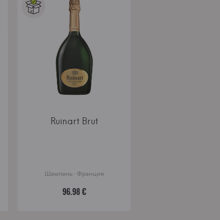
Ruinart Brut
Шампань · Франция
96.98 €