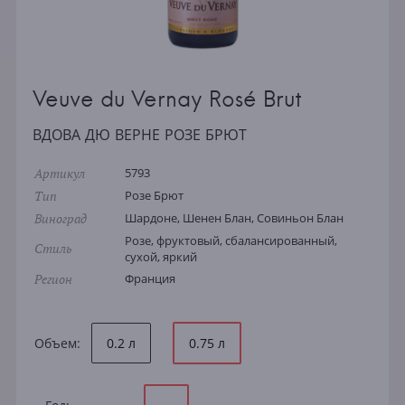
Veuve du Vernay Rosé Brut
ВДОВА ДЮ ВЕРНЕ РОЗЕ БРЮТ
Артикул
5793
Тип
Розе Брют
Виноград
Шардоне, Шенен Блан, Совиньон Блан
Розе, фруктовый, сбалансированный,
Стиль
сухой, яркий
Регион
Франция
Объем:
0.2 л
0.75 л