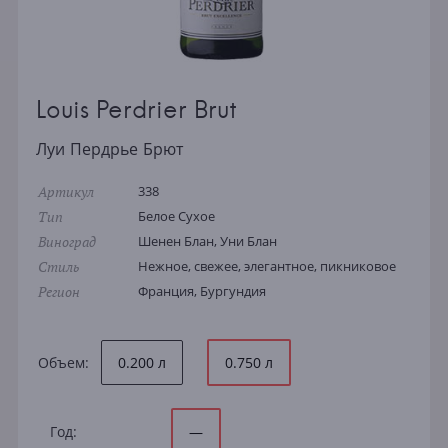
Louis Perdrier Brut
Луи Пердрье Брют
Артикул
338
Тип
Белое Сухое
Виноград
Шенен Блан, Уни Блан
Стиль
Нежное, свежее, элегантное, пикниковое
Регион
Франция, Бургундия
Объем:
0.200 л
0.750 л
Год:
—