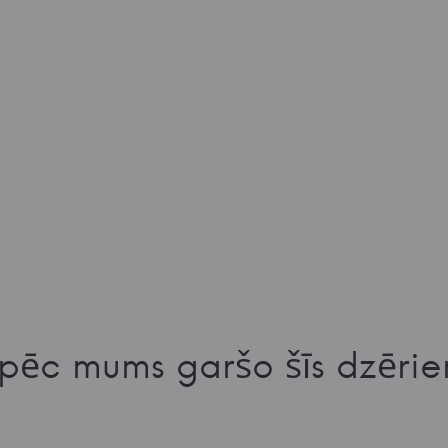
pēc mums garšo šīs dzērie