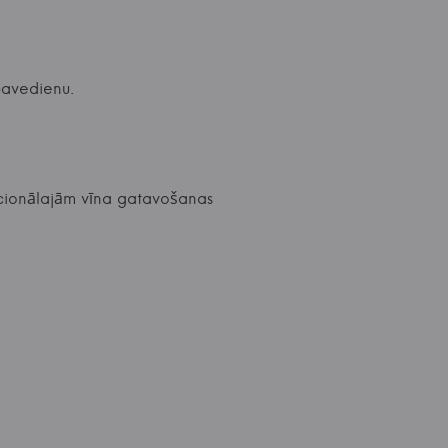
pavedienu.
dicionālajām vīna gatavošanas