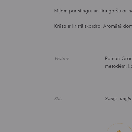
Miļam par stingru un tīru garšu ar 
Krāsa ir kristālskaidra. Aromātā do
Vēsture
Roman Graeff
metodēm, ka
Stils
Svaigs, augļa