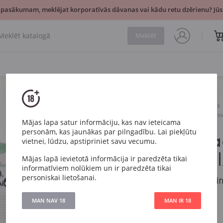
 pasākumam, meklējat korporatīvās dāvanas vai kādu retu dzērienu? Jūsu
Meklēt
Vīns
Balts
Sauss
Roman Graeff Riesling Classi
Mājas lapa satur informāciju, kas nav ieteicama
personām, kas jaunākas par pilngadību. Lai piekļūtu
Roman Grae
vietnei, lūdzu, apstipriniet savu vecumu.
Classic Pfal
Mājas lapā ievietotā informācija ir paredzēta tikai
informatīviem nolūkiem un ir paredzēta tikai
personiskai lietošanai.
Roman Graeff Rieslin
MAN NAV 18
MAN IR 18
Artikuls
7716
Veids
Balts Sauss