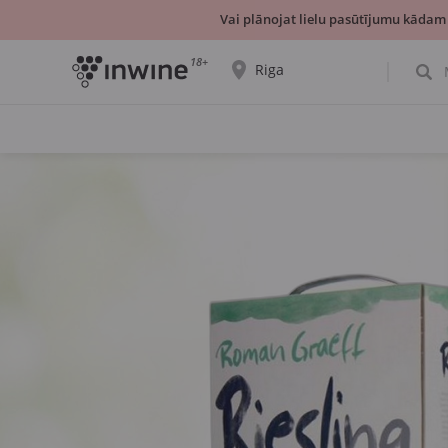
Vai plānojat lielu pasūtījumu kādam
18+
Riga
Tiks parādīta informācija par vīnu izvēli un
saņemšanu par izvēlēto pilsētu.
JĀ, TIEŠI TĀ
IZVĒLIES CITU