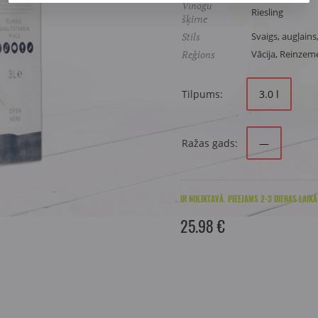
Vīnogu
Riesling
šķirne
Stils
Svaigs, augļains
Reģions
Vācija, Reinzem
Tilpums:
3.0 l
Ražas gads:
—
IR NOLIKTAVĀ. PIEEJAMS 2-3 DIENAS LAIKĀ
25.98 €