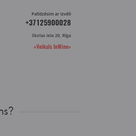
Palīdzēsim ar izvēli
+37125900028
Skolas iela 20, Rīga
«Veikals InWine»
ns?