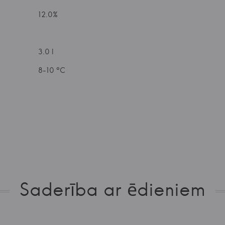
12.0%
3.0 l
8-10 °C
Saderība ar ēdieniem