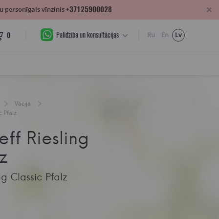
+37125900028
 personīgais vīnzinis
Palīdzība un konsultācijas
0
Ru
En
Lv
Vācija
c Pfalz
ff Riesling
z
g Classic Pfalz