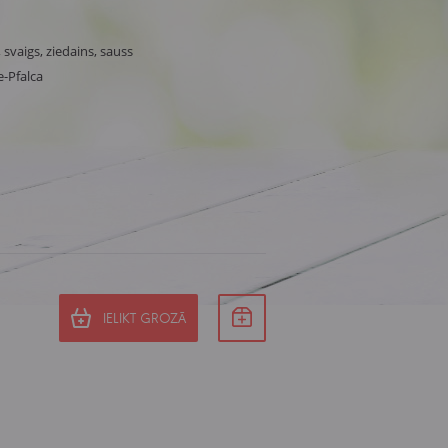
, svaigs, ziedains, sauss
e-Pfalca
IELIKT GROZĀ