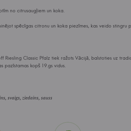
notīm no citrusaugļiem un koka.
minējot spēcīgas citronu un koka piezīmes, kas veido stingru 
 Riesling Classic Pfalz tiek ražots Vācijā, balstoties uz tra
s pazīstamas kopš 19.gs vidus.
ins, svaigs, ziedains, sauss