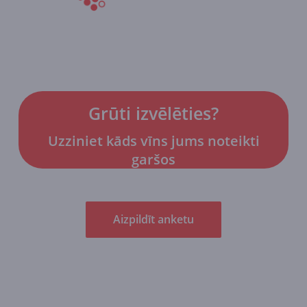
Grūti izvēlēties?
Uzziniet kāds vīns jums noteikti
garšos
Aizpildīt anketu