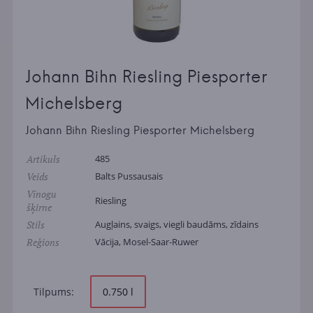
Johann Bihn Riesling Piesporter
Michelsberg
Johann Bihn Riesling Piesporter Michelsberg
Artikuls
485
Veids
Balts Pussausais
Vīnogu
Riesling
šķirne
Stils
Augļains, svaigs, viegli baudāms, zīdains
Reģions
Vācija, Mosel-Saar-Ruwer
Tilpums:
0.750 l