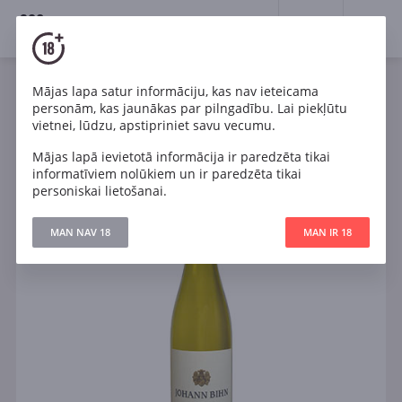
18+
0
Mājas lapa satur informāciju, kas nav ieteicama
Vīns
Balts
Pussausais
Vācija
personām, kas jaunākas par pilngadību. Lai piekļūtu
Johann Bihn Riesling Piesporter Michelsberg
vietnei, lūdzu, apstipriniet savu vecumu.
Mājas lapā ievietotā informācija ir paredzēta tikai
informatīviem nolūkiem un ir paredzēta tikai
personiskai lietošanai.
MAN NAV 18
MAN IR 18