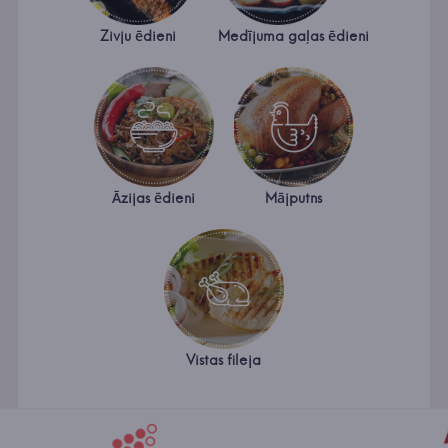
Zivju ēdieni
Medījuma gaļas ēdieni
Āzijas ēdieni
Mājputns
Vistas fileja