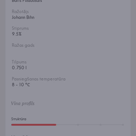
Balts Pussausais
Ražotājs
Johann Bihn
Stiprums
9.5%
Ražas gads
Tilpums
0.750 l
Pasniegšanas temperatūra
8 - 10 °С
Vīna profils
Struktūra