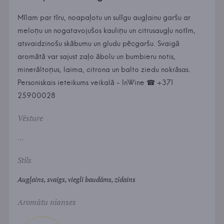
Mīlam par tīru, noapaļotu un sulīgu augļainu garšu ar
meloņu un nogatavojušos kauliņu un citrusaugļu notīm,
atsvaidzinošu skābumu un gludu pēcgaršu. Svaigā
aromātā var sajust zaļo ābolu un bumbieru notis,
minerāltoņus, laima, citrona un balto ziedu nokrāsas.
Personiskais ieteikums veikalā - InWine ☎ +371
25900028
Vēsture
...
Stils
Augļains, svaigs, viegli baudāms, zīdains
Aromātu nianses