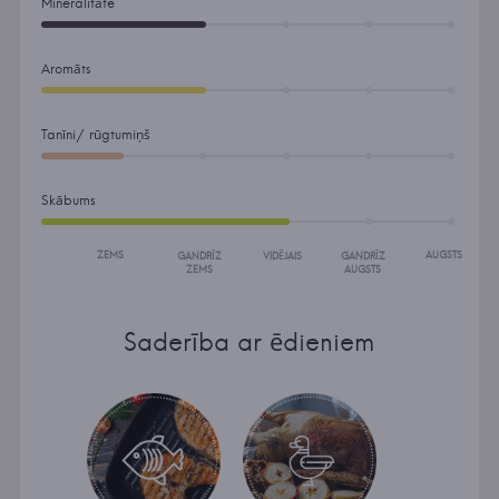
Mineralitāte
Aromāts
Tanīni/ rūgtumiņš
Skābums
ZEMS
AUGSTS
GANDRĪZ
VIDĒJAIS
GANDRĪZ
ZEMS
AUGSTS
Saderība ar ēdieniem