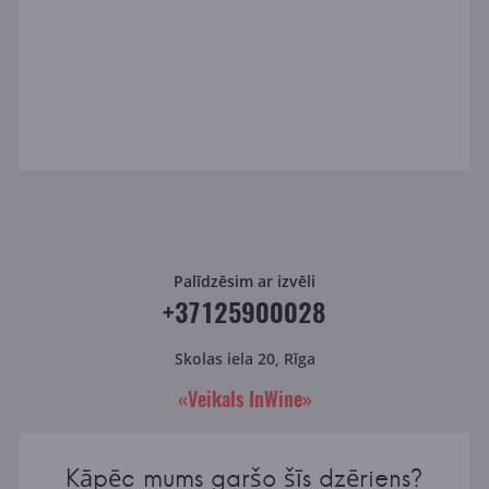
Palīdzēsim ar izvēli
+37125900028
Skolas iela 20, Rīga
«Veikals InWine»
Kāpēc mums garšo šīs dzēriens?