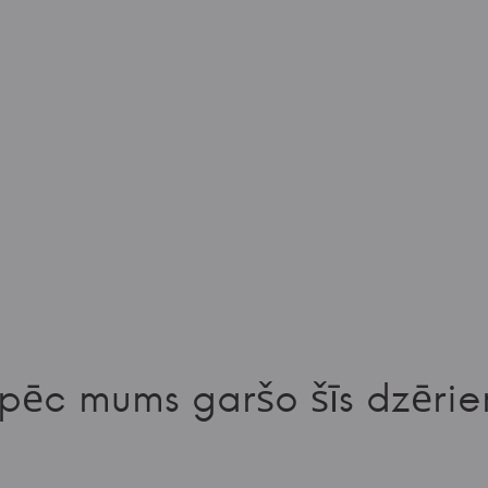
pēc mums garšo šīs dzērie