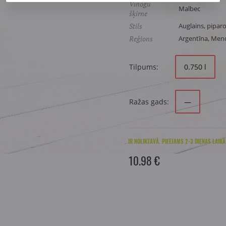
Vīnogu
Malbec
šķirne
Stils
Auglains, pipar
Reģions
Argentīna, Mend
Tilpums:
0.750 l
Ražas gads:
—
IR NOLIKTAVĀ. PIEEJAMS 2-3 DIENAS LAIKĀ
10.98 €