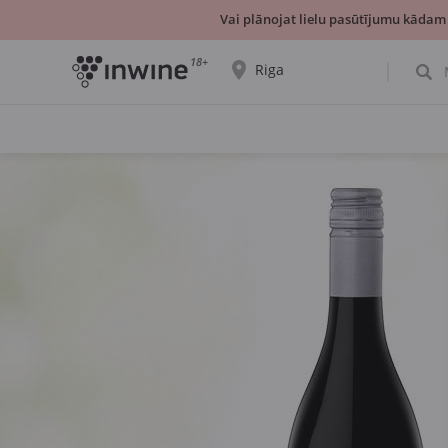
Vai plānojat lielu pasūtījumu kādam
18+
Riga
Tiks parādīta informācija par vīnu izvēli un
saņemšanu par izvēlēto pilsētu.
JĀ, TIEŠI TĀ
IZVĒLIES CITU