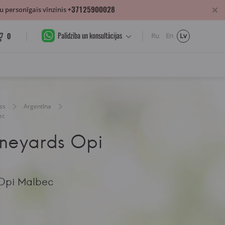
+37125900028
 personīgais vīnzinis
Palīdzība un konsultācijas
0
Ru
En
Lv
ss
Argentīna
ec
neyards Opi
Opi Malbec