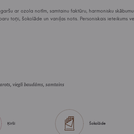
 garšu ar ozola notīm, samtainu faktūru, harmonisku skābumu
piparu toņi, šokolāde un vaniļas notis. Personiskais ieteiku
arots, viegli baudāms, samtains
Ķirši
Šokolāde