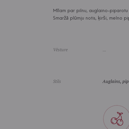
Mīlam par pilnu, auglaino-piparotu
Smaržā plūmju notis, ķirši, melno 
Vēsture
...
Stils
Auglains, pip