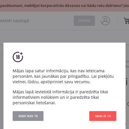
 pasākumam, meklējat korporatīvās dāvanas vai kādu retu dzērienu? Jūsu
Meklēt
Vīns
Sarkans
Sau
Mascota Vineyards Opi Malb
Mājas lapa satur informāciju, kas nav ieteicama
personām, kas jaunākas par pilngadību. Lai piekļūtu
Mascota Vi
vietnei, lūdzu, apstipriniet savu vecumu.
Malbec
Mājas lapā ievietotā informācija ir paredzēta tikai
informatīviem nolūkiem un ir paredzēta tikai
personiskai lietošanai.
Mascota Vineyards 
MAN NAV 18
MAN IR 18
Artikuls
385
Veids
Sarkans Sauss