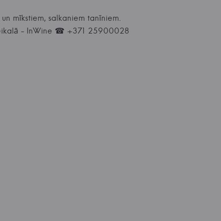
 un mīkstiem, salkaniem tanīniem.
ms veikalā - InWine ☎ +371 25900028