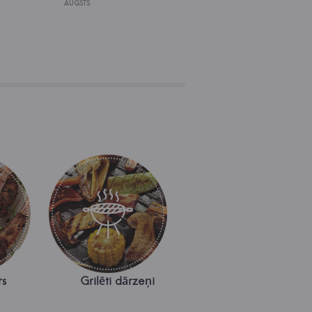
AUGSTS
rs
Grilēti dārzeņi