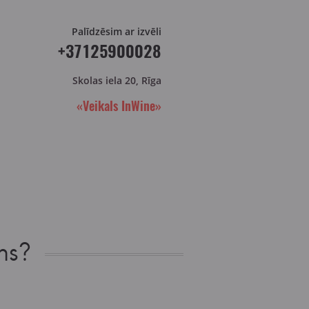
Palīdzēsim ar izvēli
+37125900028
Skolas iela 20, Rīga
«Veikals InWine»
ns?