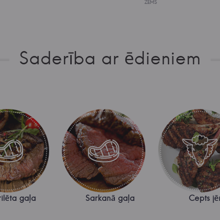
ZEMS
Saderība ar ēdieniem
ilēta gaļa
Sarkanā gaļa
Cepts jē