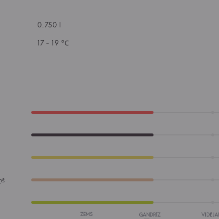
0.750 l
17 - 19 °С
ņš
ZEMS
GANDRĪZ
VIDĒJA