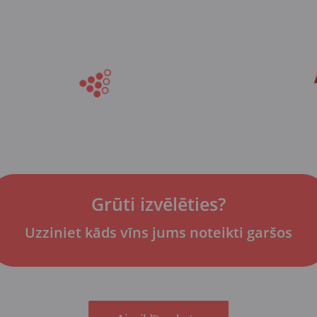
Grūti izvēlēties?
Uzziniet kāds vīns jums noteikti garšos