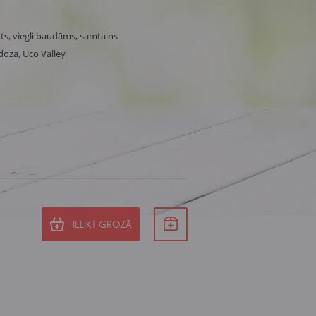
ots, viegli baudāms, samtains
oza, Uco Valley
IELIKT GROZĀ