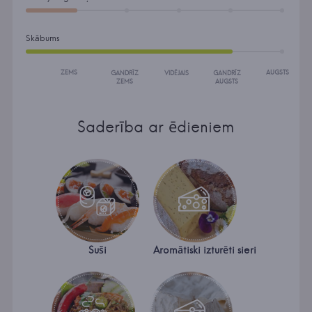
Skābums
ZEMS
AUGSTS
GANDRĪZ
VIDĒJAIS
GANDRĪZ
ZEMS
AUGSTS
Saderība ar ēdieniem
Suši
Aromātiski izturēti sieri