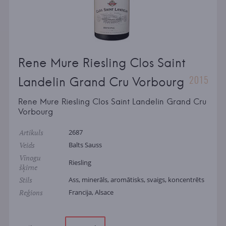
Rene Mure Riesling Clos Saint
2015
Landelin Grand Cru Vorbourg
Rene Mure Riesling Clos Saint Landelin Grand Cru
Vorbourg
Artikuls
2687
Veids
Balts Sauss
Vīnogu
Riesling
šķirne
Stils
Ass, minerāls, aromātisks, svaigs, koncentrēts
Reģions
Francija, Alsace