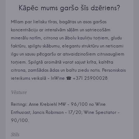
Kāpēc mums garšo šīs dzēriens?
Mīlam par lielisku tīras, bagātas un asas garšas
koncentrāciju ar intensīvām sāļām un satriecošām
minerālu notīm, citrona un ābolu kauliņu toņiem, gludu
faktūru, spilgtu skābumu, elegantu struktūru un neticami
ilgu un sausu pēcgaršu ar atsvaidzinošiem citrusaugļiem
toņiem. Spilgtā aromātā varat sajust krīta, kaltēta
citrona, zamšādas ādas un baltu ziedu notis. Personiskais
ieteikums veikalā - InWine ☎ +371 25900028
Vēsture
Reitingi: Anne Krebiehl MW - 96/100 no Wine
Enthusiast; Jancis Robinson - 17/20; Wine Spectator -
90/100.
Stils