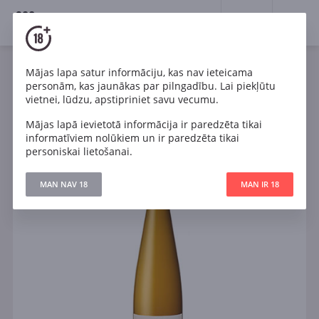
18+
0
Mājas lapa satur informāciju, kas nav ieteicama
Vīns
Balts
Sauss
Francija
personām, kas jaunākas par pilngadību. Lai piekļūtu
Rene Mure Riesling Clos Saint Landelin Grand Cru
vietnei, lūdzu, apstipriniet savu vecumu.
Vorbourg
Mājas lapā ievietotā informācija ir paredzēta tikai
informatīviem nolūkiem un ir paredzēta tikai
personiskai lietošanai.
MAN NAV 18
MAN IR 18