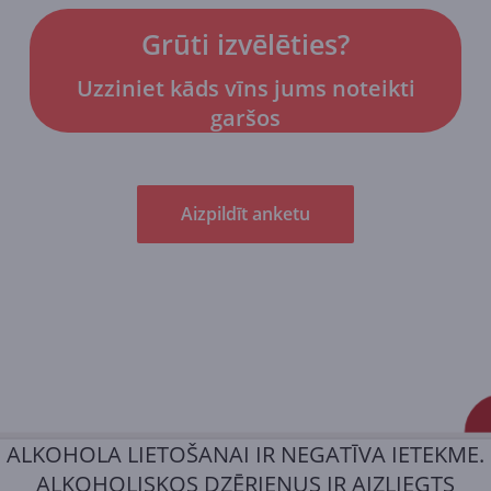
Grūti izvēlēties?
Uzziniet kāds vīns jums noteikti
garšos
Aizpildīt anketu
ALKOHOLA LIETOŠANAI IR NEGATĪVA IETEKME.
ALKOHOLISKOS DZĒRIENUS IR AIZLIEGTS