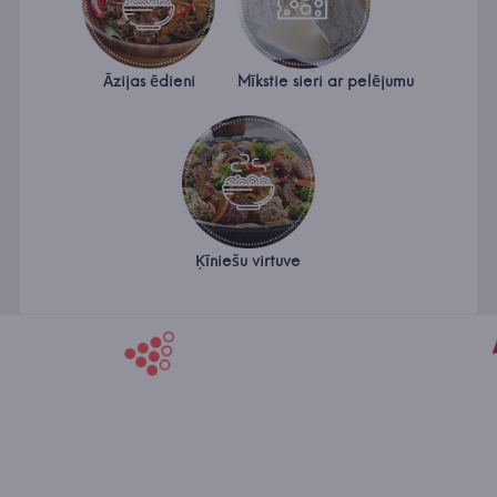
Āzijas ēdieni
Mīkstie sieri ar pelējumu
Ķīniešu virtuve