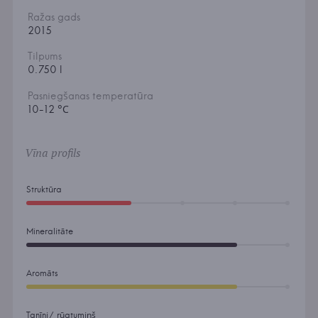
Ražas gads
2015
Tilpums
0.750 l
Pasniegšanas temperatūra
10-12 °С
Vīna profils
Struktūra
Mineralitāte
Aromāts
Tanīni/ rūgtumiņš