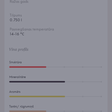
Ražas gads
Tilpums
0.750 l
Pasniegšanas temperatūra
14-16 °С
Vīna profils
Struktūra
Mineralitāte
Aromāts
Tanīni/ rūgtumiņš