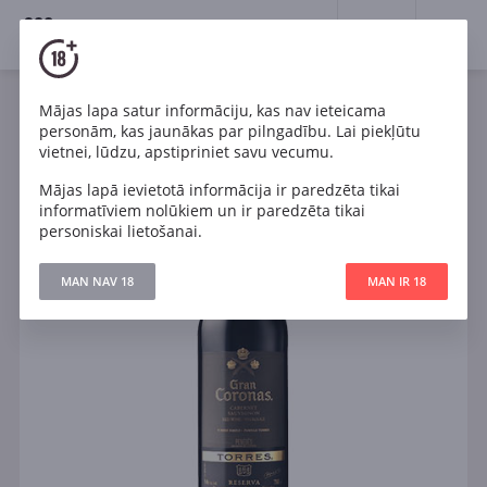
18+
0
Mājas lapa satur informāciju, kas nav ieteicama
Vīns
Sarkans
Sauss
Spānija
personām, kas jaunākas par pilngadību. Lai piekļūtu
Torres Gran Coronas Penedes DO
vietnei, lūdzu, apstipriniet savu vecumu.
Mājas lapā ievietotā informācija ir paredzēta tikai
informatīviem nolūkiem un ir paredzēta tikai
personiskai lietošanai.
MAN NAV 18
MAN IR 18