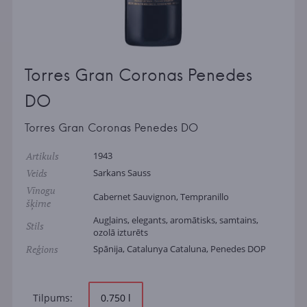
Torres Gran Coronas Penedes
DO
Torres Gran Coronas Penedes DO
Artikuls
1943
Veids
Sarkans Sauss
Vīnogu
Cabernet Sauvignon, Tempranillo
šķirne
Augļains, elegants, aromātisks, samtains,
Stils
ozolā izturēts
Reģions
Spānija, Catalunya Cataluna, Penedes DOP
Tilpums:
0.750 l