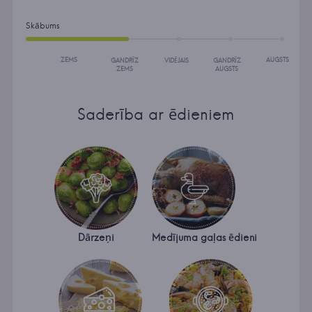
Skābums
ZEMS
AUGSTS
GANDRĪZ
VIDĒJAIS
GANDRĪZ
ZEMS
AUGSTS
Saderība ar ēdieniem
Dārzeņi
Medījuma gaļas ēdieni