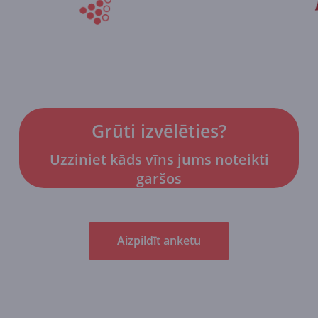
Grūti izvēlēties?
Uzziniet kāds vīns jums noteikti
garšos
Aizpildīt anketu