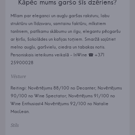
Kāpēc mums garšo šīs dzēriens?
Mīlam par eleganci un augļu garšas raksturu, labu
struktūru un līdzsvaru, samtainu faktūru, mīkstiem
tanīniem, patīkamu skābumu un ilgu, elegantu pēcgaršu
ar ķiršu, šokolādes un kafijas toņiem. Smaržā sajūtiet
melno augļu, garšvielu, ciedra un tabakas notis.
Personiskais ieteikums veikalā - InWine ☎ +371
25900028
Vēsture
Reitingi: Novērtējums 88/100 no Decanter; Novērtējums
90/100 no Wine Spectator; Novērtējums 91/100 no
Wine Enthusiast4 Novērtējums 92/100 no Natalie
MacLean.
Stils