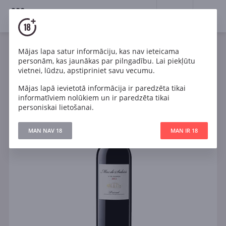
18+
0
Mājas lapa satur informāciju, kas nav ieteicama
Vīns
Sarkans
Sauss
Spānija
personām, kas jaunākas par pilngadību. Lai piekļūtu
Mas de Subira Crianza
vietnei, lūdzu, apstipriniet savu vecumu.
Mājas lapā ievietotā informācija ir paredzēta tikai
informatīviem nolūkiem un ir paredzēta tikai
personiskai lietošanai.
MAN NAV 18
MAN IR 18