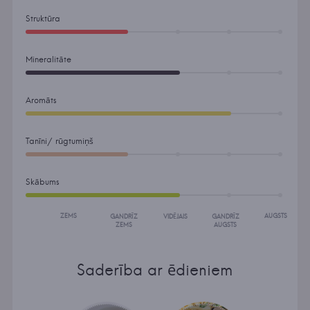
Struktūra
Mineralitāte
Aromāts
Tanīni/ rūgtumiņš
Skābums
ZEMS
AUGSTS
GANDRĪZ
VIDĒJAIS
GANDRĪZ
ZEMS
AUGSTS
Saderība ar ēdieniem