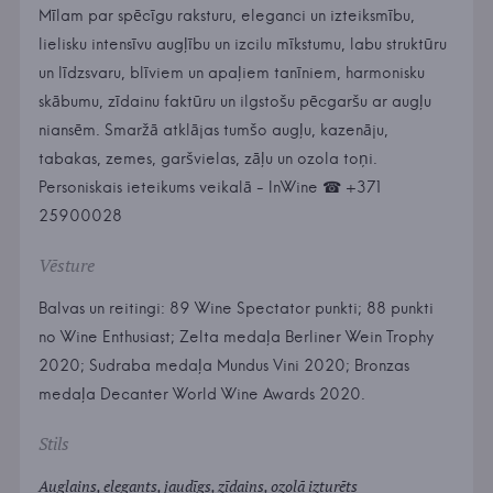
Mīlam par spēcīgu raksturu, eleganci un izteiksmību,
lielisku intensīvu augļību un izcilu mīkstumu, labu struktūru
un līdzsvaru, blīviem un apaļiem tanīniem, harmonisku
skābumu, zīdainu faktūru un ilgstošu pēcgaršu ar augļu
niansēm. Smaržā atklājas tumšo augļu, kazenāju,
tabakas, zemes, garšvielas, zāļu un ozola toņi.
Personiskais ieteikums veikalā - InWine ☎ +371
25900028
Vēsture
Balvas un reitingi: 89 Wine Spectator punkti; 88 punkti
no Wine Enthusiast; Zelta medaļa Berliner Wein Trophy
2020; Sudraba medaļa Mundus Vini 2020; Bronzas
medaļa Decanter World Wine Awards 2020.
Stils
Augļains, elegants, jaudīgs, zīdains, ozolā izturēts