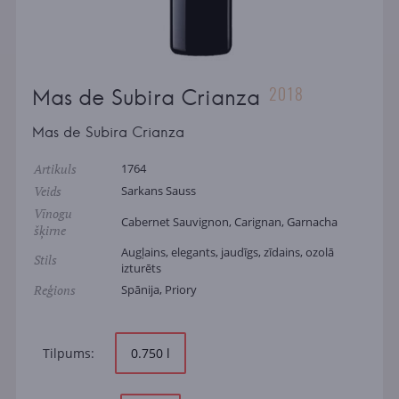
2018
Mas de Subira Crianza
Mas de Subira Crianza
Artikuls
1764
Veids
Sarkans Sauss
Vīnogu
Cabernet Sauvignon, Carignan, Garnacha
šķirne
Augļains, elegants, jaudīgs, zīdains, ozolā
Stils
izturēts
Reģions
Spānija, Priory
Tilpums:
0.750 l