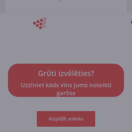
Grūti izvēlēties?
Uzziniet kāds vīns jums noteikti
garšos
Aizpildīt anketu