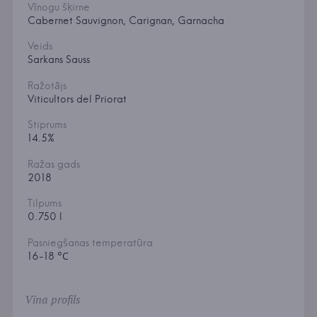
Vīnogu šķirne
Cabernet Sauvignon, Carignan, Garnacha
Veids
Sarkans Sauss
Ražotājs
Viticultors del Priorat
Stiprums
14.5%
Ražas gads
2018
Tilpums
0.750 l
Pasniegšanas temperatūra
16-18 °С
Vīna profils