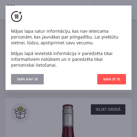
18+
0
Wines
Mājas lapa satur informāciju, kas nav ieteicama
personām, kas jaunākas par pilngadību. Lai piekļūtu
Vācija
Rozā
Balts
Pinot Noir
vietnei, lūdzu, apstipriniet savu vecumu.
Mājas lapā ievietotā informācija ir paredzēta tikai
Sauss
Pussauss
Salds
informatīviem nolūkiem un ir paredzēta tikai
personiskai lietošanai.
Filtri
MAN NAV 18
MAN IR 18
ATJAUNOT
Meklēt
Visi
IELIKT GROZĀ