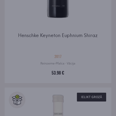
Henschke Keyneton Euphnium Shiraz
2017
Reinzeme-Pfalca · Vācija
53.98 €
IELIKT GROZĀ