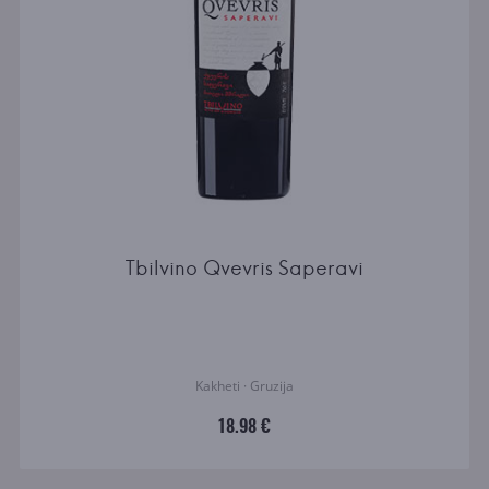
Tbilvino Qvevris Saperavi
Kakheti · Gruzija
18.98 €