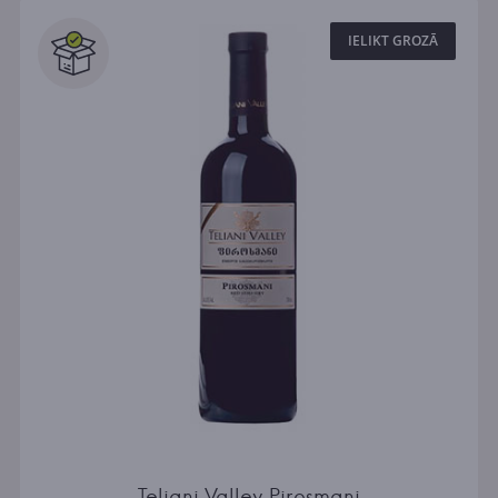
IELIKT GROZĀ
Teliani Valley Pirosmani