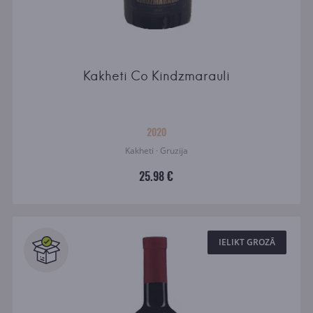
Kakheti Co Kindzmarauli
2020
Kakheti · Gruzija
25.98 €
IELIKT GROZĀ