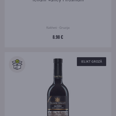
Kakheti · Gruzija
8.98 €
IELIKT GROZĀ