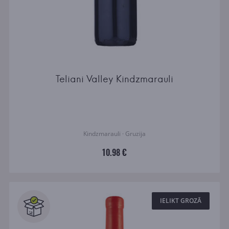
Teliani Valley Kindzmarauli
Kindzmarauli · Gruzija
10.98 €
IELIKT GROZĀ