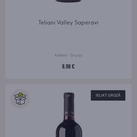
Teliani Valley Saperavi
Kakheti · Gruzija
8.98 €
IELIKT GROZĀ