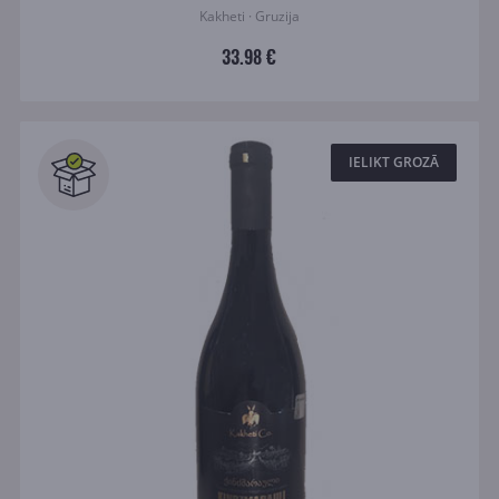
Kakheti · Gruzija
33.98 €
IELIKT GROZĀ