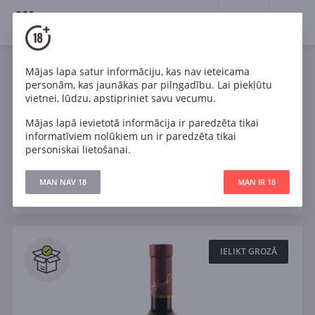
18+
0
Wines
Mājas lapa satur informāciju, kas nav ieteicama
personām, kas jaunākas par pilngadību. Lai piekļūtu
Grūzija
Rozā
Balts
Sauss
vietnei, lūdzu, apstipriniet savu vecumu.
Mājas lapā ievietotā informācija ir paredzēta tikai
Pussauss
Pussalds
Salds
informatīviem nolūkiem un ir paredzēta tikai
personiskai lietošanai.
Filtri
MAN NAV 18
MAN IR 18
ATJAUNOT
Meklēt
Visi
IELIKT GROZĀ