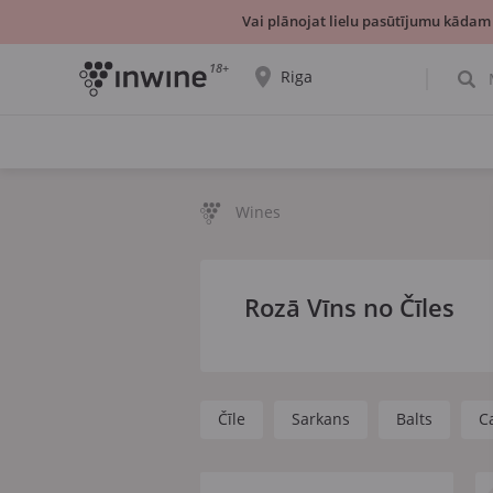
Vai plānojat lielu pasūtījumu kādam
18+
Riga
Tiks parādīta informācija par vīnu izvēli un
saņemšanu par izvēlēto pilsētu.
JĀ, TIEŠI TĀ
IZVĒLIES CITU
Wines
Rozā Vīns no Čīles
Čīle
Sarkans
Balts
C