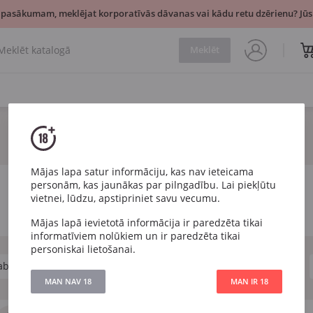
 pasākumam, meklējat korporatīvās dāvanas vai kādu retu dzērienu? Jūsu
Meklēt
Mājas lapa satur informāciju, kas nav ieteicama
personām, kas jaunākas par pilngadību. Lai piekļūtu
vietnei, lūdzu, apstipriniet savu vecumu.
Mājas lapā ievietotā informācija ir paredzēta tikai
informatīviem nolūkiem un ir paredzēta tikai
personiskai lietošanai.
abernet Sauvignon
Pinot Noir
Sauss
Pussauss
MAN NAV 18
MAN IR 18