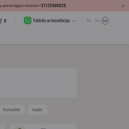
+37125900028
 personīgais vīnzinis
Palīdzība un konsultācijas
0
Ru
En
Lv
Pussalds
Salds