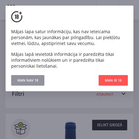
18+
0
Wines
Mājas lapa satur informāciju, kas nav ieteicama
personām, kas jaunākas par pilngadību. Lai piekļūtu
Balts
Chardonnay
Gruner Veltliner
vietnei, lūdzu, apstipriniet savu vecumu.
Mājas lapā ievietotā informācija ir paredzēta tikai
Pinot Noir
Riesling
Sauvignon Blanc
informatīviem nolūkiem un ir paredzēta tikai
personiskai lietošanai.
Sauss
Salds
MAN NAV 18
MAN IR 18
Filtri
ATJAUNOT
Meklēt
Visi
IELIKT GROZĀ