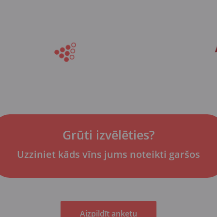
Grūti izvēlēties?
Uzziniet kāds vīns jums noteikti garšos
Aizpildīt anketu