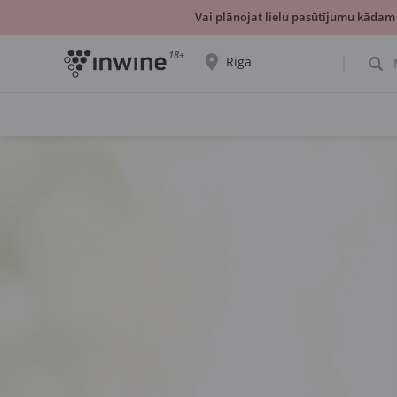
Vai plānojat lielu pasūtījumu kādam
18+
Riga
Tiks parādīta informācija par vīnu izvēli un
saņemšanu par izvēlēto pilsētu.
JĀ, TIEŠI TĀ
IZVĒLIES CITU