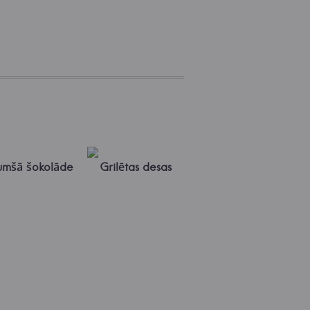
umšā šokolāde
Grilētas desas