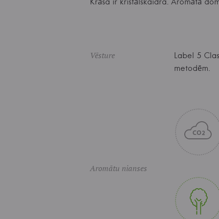
Krāsa ir kristālskaidra. Aromātā do
Vēsture
Label 5 Clas
metodēm.
Aromātu nianses