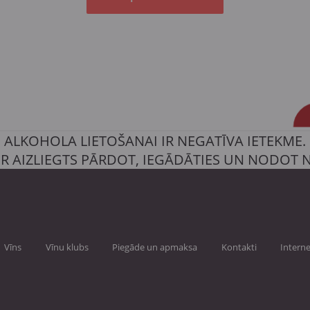
ALKOHOLA LIETOŠANAI IR NEGATĪVA IETEKME.
IR AIZLIEGTS PĀRDOT, IEGĀDĀTIES UN NODOT
Vīns
Vīnu klubs
Piegāde un apmaksa
Kontakti
Interne