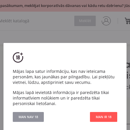
 pasākumam, meklējat korporatīvās dāvanas vai kādu retu dzērienu? Jūsu
Meklēt
Label 5 Cla
Scotch Whi
Mājas lapa satur informāciju, kas nav ieteicama
personām, kas jaunākas par pilngadību. Lai piekļūtu
vietnei, lūdzu, apstipriniet savu vecumu.
Label 5 Classic Bla
Mājas lapā ievietotā informācija ir paredzēta tikai
informatīviem nolūkiem un ir paredzēta tikai
Artikuls
7447
personiskai lietošanai.
Izturēšana
Reģions
Skotija
MAN NAV 18
MAN IR 18