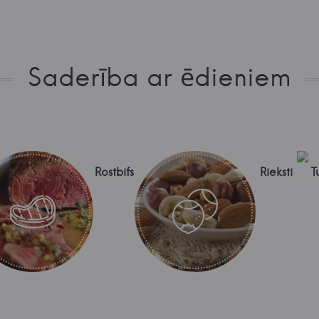
Saderība ar ēdieniem
Rostbifs
Rieksti
T