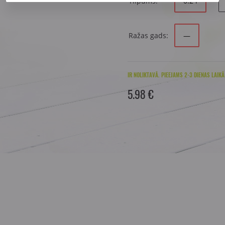
Tilpums:
0.2 l
Ražas gads:
—
IR NOLIKTAVĀ. PIEEJAMS 2-3 DIENAS LAIKĀ
5.98 €