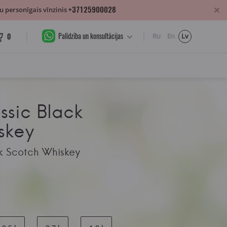
+37125900028
 personīgais vīnzinis
Palīdzība un konsultācijas
0
Ru
En
Lv
ssic Black
skey
ck Scotch Whiskey