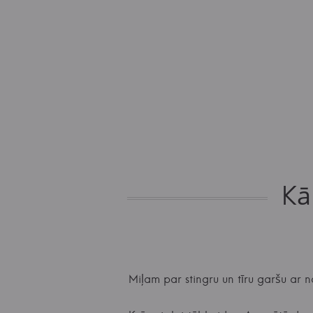
Kā
Miļam par stingru un tīru garšu ar 