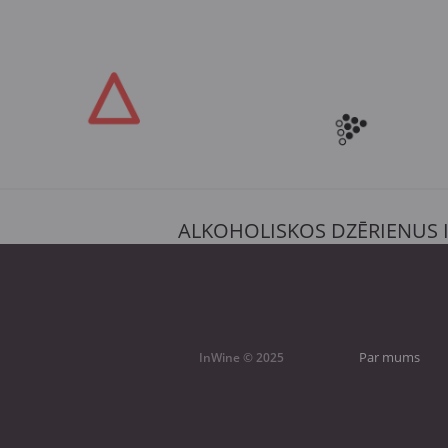
ALKOHOLISKOS DZĒRIENUS 
Par mums
InWine © 2025