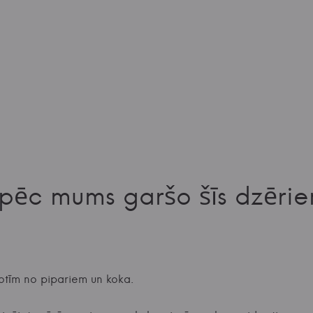
pēc mums garšo šīs dzērie
notīm no pipariem un koka.