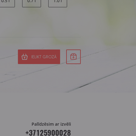
0.5 l
0.7 l
1.0 l
IELIKT GROZĀ
Palīdzēsim ar izvēli
+37125900028