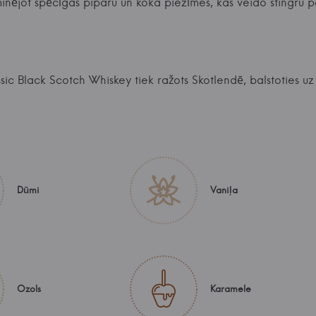
minējot spēcīgas piparu un koka piezīmes, kas veido stingru 
sic Black Scotch Whiskey tiek ražots Skotlendē, balstoties uz
Dūmi
Vaniļa
Ozols
Karamele