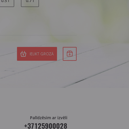
0.5 l
0.7 l
IELIKT GROZĀ
Palīdzēsim ar izvēli
+37125900028