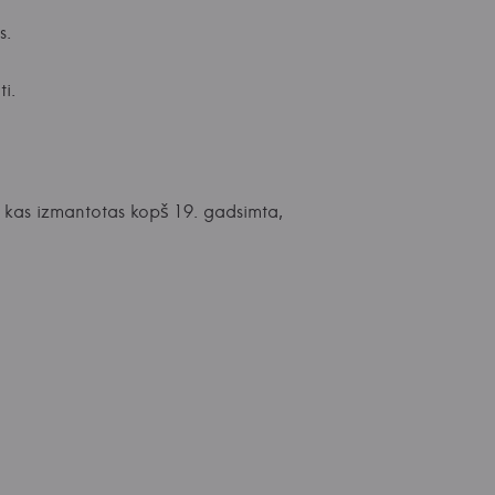
s.
i.
 kas izmantotas kopš 19. gadsimta,