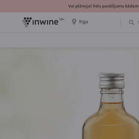
Vai plānojat lielu pasūtījumu kādam
18+
Riga
Tiks parādīta informācija par vīnu izvēli un
saņemšanu par izvēlēto pilsētu.
JĀ, TIEŠI TĀ
IZVĒLIES CITU