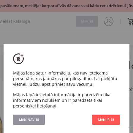
 pasākumam, meklējat korporatīvās dāvanas vai kādu retu dzērienu? Jūsu
Meklēt
Psenicna Sl
Medova
Mājas lapa satur informāciju, kas nav ieteicama
personām, kas jaunākas par pilngadību. Lai piekļūtu
vietnei, lūdzu, apstipriniet savu vecumu.
Psenicna Sloza Zol
Mājas lapā ievietotā informācija ir paredzēta tikai
informatīviem nolūkiem un ir paredzēta tikai
Artikuls
6613
personiskai lietošanai.
Izturēšana
Reģions
Ukraina
MAN NAV 18
MAN IR 18