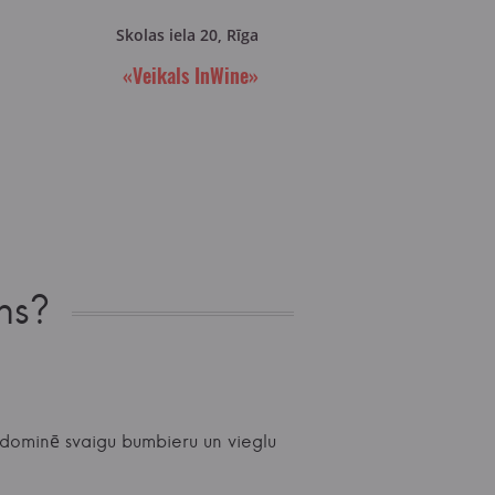
Skolas iela 20, Rīga
«Veikals InWine»
ns?
ā dominē svaigu bumbieru un vieglu