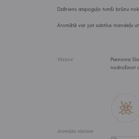
Dzēriens atspoguļo tumši brūnu nok
Aromātā var just subtilus mandeļu un
Vēsture
Psenicna Sl
nodrošinot a
Aromātu nianses