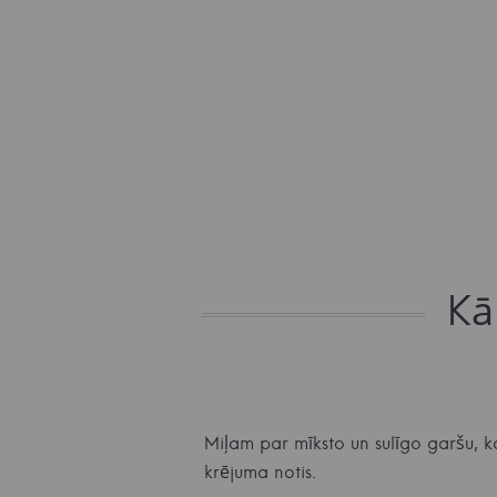
Kā
Miļam par mīksto un sulīgo garšu, k
krējuma notis.