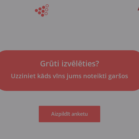
Grūti izvēlēties?
Uzziniet kāds vīns jums noteikti garšos
Aizpildīt anketu