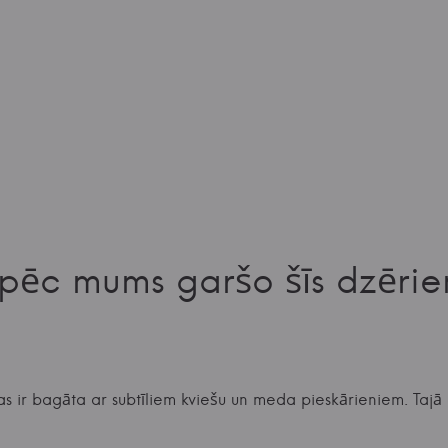
pēc mums garšo šīs dzērie
as ir bagāta ar subtīliem kviešu un meda pieskārieniem. Taj