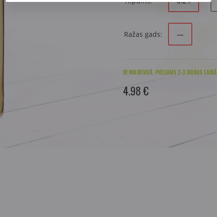
Tilpums:
0.2 l
Ražas gads:
—
IR NOLIKTAVĀ. PIEEJAMS 2-3 DIENAS LAIKĀ
4.98 €