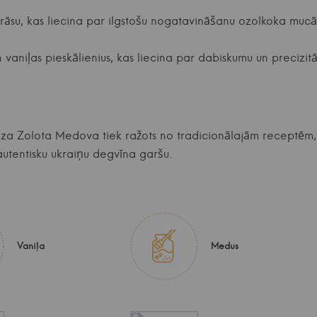
rāsu, kas liecina par ilgstošu nogatavināšanu ozolkoka mucā
 vaniļas pieskālienius, kas liecina par dabiskumu un precizitāt
oza Zolota Medova tiek ražots no tradicionālajām receptēm,
utentisku ukraiņu degvīna garšu.
Vaniļa
Medus