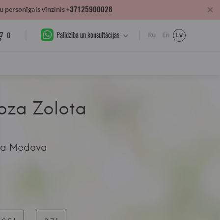
+37125900028
 personīgais vīnzinis
Palīdzība un konsultācijas
0
Ru
En
Lv
oza Zolota
ota Medova