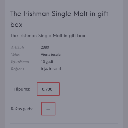
The Irishman Single Malt in gift
box
The Irishman Single Malt in gift box
Artikuls
2380
Veids
Viena iesala
Izturēšana
10 gadi
Reģions
Īrija, Ireland
Tilpums:
0.700 l
Ražas gads:
—