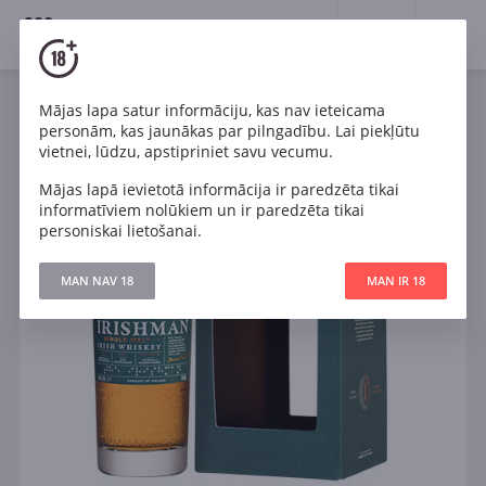
18+
0
Mājas lapa satur informāciju, kas nav ieteicama
personām, kas jaunākas par pilngadību. Lai piekļūtu
vietnei, lūdzu, apstipriniet savu vecumu.
Mājas lapā ievietotā informācija ir paredzēta tikai
informatīviem nolūkiem un ir paredzēta tikai
personiskai lietošanai.
MAN NAV 18
MAN IR 18