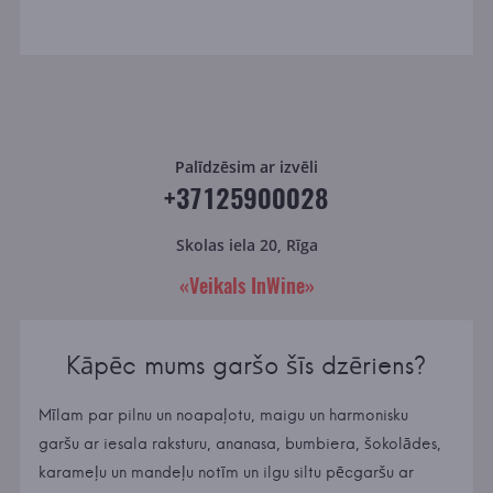
Palīdzēsim ar izvēli
+37125900028
Skolas iela 20, Rīga
«Veikals InWine»
Kāpēc mums garšo šīs dzēriens?
Mīlam par pilnu un noapaļotu, maigu un harmonisku
garšu ar iesala raksturu, ananasa, bumbiera, šokolādes,
karameļu un mandeļu notīm un ilgu siltu pēcgaršu ar