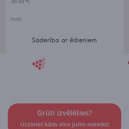
20-22 °С
Profils
Saderība ar ēdieniem
Grūti izvēlēties?
Uzziniet kāds vīns jums noteikti