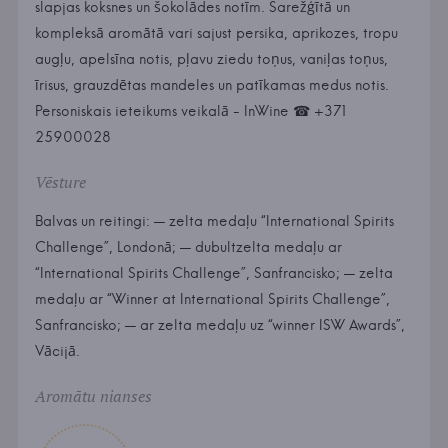
slapjas koksnes un šokolādes notīm. Sarežģītā un
kompleksā aromātā vari sajust persika, aprikozes, tropu
augļu, apelsīna notis, pļavu ziedu toņus, vaniļas toņus,
īrisus, grauzdētas mandeles un patīkamas medus notis.
Personiskais ieteikums veikalā - InWine ☎ +371
25900028
Vēsture
Balvas un reitingi: — zelta medaļu “International Spirits
Challenge”, Londonā; — dubultzelta medaļu ar
“International Spirits Challenge”, Sanfrancisko; — zelta
medaļu ar “Winner at International Spirits Challenge”,
Sanfrancisko; — ar zelta medaļu uz “winner ISW Awards”,
Vācijā.
Aromātu nianses