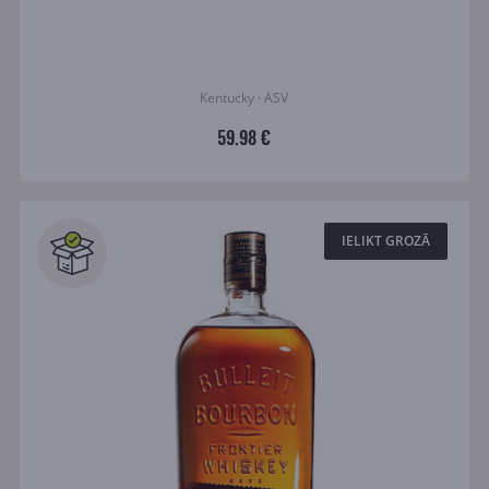
Kentucky · ASV
59.98 €
IELIKT GROZĀ