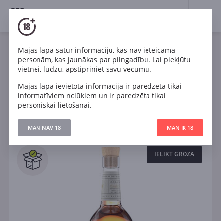
18+
0
Spirits
Viskijs
Mājas lapa satur informāciju, kas nav ieteicama
personām, kas jaunākas par pilngadību. Lai piekļūtu
Viss viskijs
Blended
Sibgle malt
vietnei, lūdzu, apstipriniet savu vecumu.
Mājas lapā ievietotā informācija ir paredzēta tikai
informatīviem nolūkiem un ir paredzēta tikai
Filtri
personiskai lietošanai.
ATJAUNOT
MAN NAV 18
MAN IR 18
Meklēt
Visi
IELIKT GROZĀ