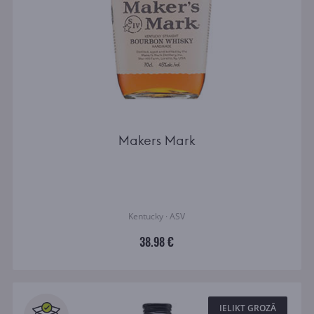
Makers Mark
Kentucky · ASV
38.98 €
IELIKT GROZĀ