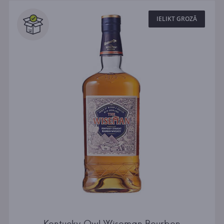
IELIKT GROZĀ
Kentucky Owl Wiseman Bourbon