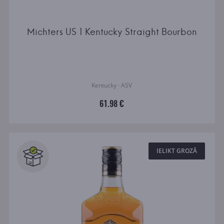
Michters US 1 Kentucky Straight Bourbon
Kentucky · ASV
61.98 €
IELIKT GROZĀ