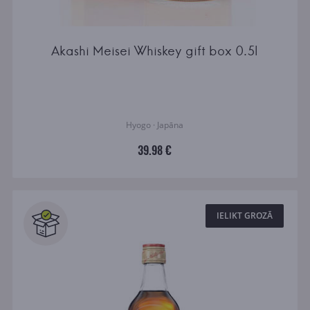
Akashi Meisei Whiskey gift box 0.5l
Hyogo · Japāna
39.98 €
IELIKT GROZĀ