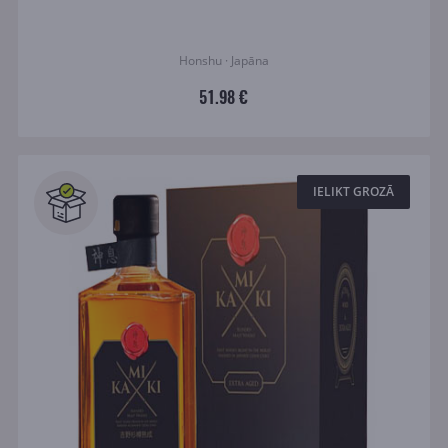
Honshu · Japāna
51.98 €
IELIKT GROZĀ