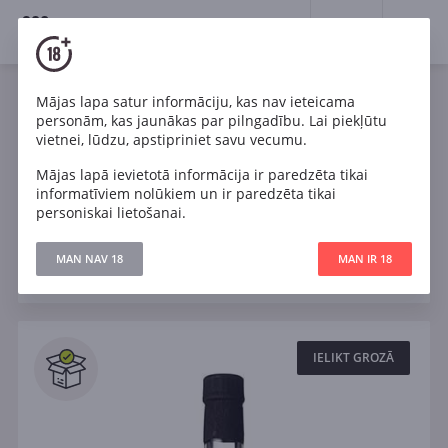
18+
0
Spirits
Viskijs
Mājas lapa satur informāciju, kas nav ieteicama
personām, kas jaunākas par pilngadību. Lai piekļūtu
Viss viskijs
Bourbon
Sibgle malt
vietnei, lūdzu, apstipriniet savu vecumu.
Mājas lapā ievietotā informācija ir paredzēta tikai
12 gadi
15 gadi
18 gadi
25 gadi
informatīviem nolūkiem un ir paredzēta tikai
personiskai lietošanai.
Filtri
MAN NAV 18
MAN IR 18
ATJAUNOT
Meklēt
Visi
IELIKT GROZĀ