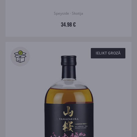
Speyside · Skotija
34.98 €
IELIKT GROZĀ