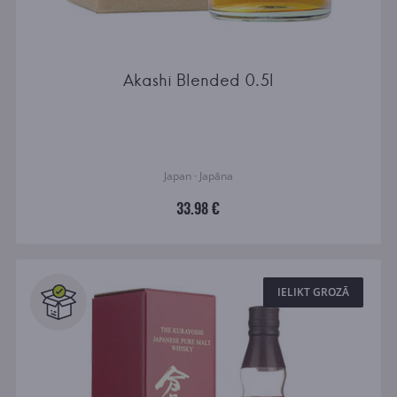
Akashi Blended 0.5l
Japan · Japāna
33.98 €
IELIKT GROZĀ