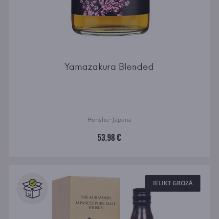
Yamazakura Blended
Honshu · Japāna
53.98 €
IELIKT GROZĀ