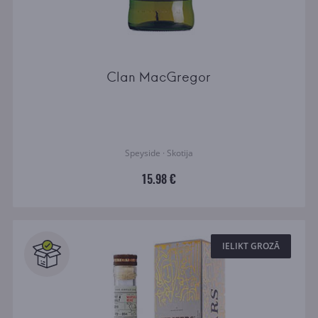
Clan MacGregor
Speyside · Skotija
15.98 €
IELIKT GROZĀ