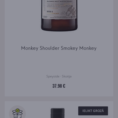
Monkey Shoulder Smokey Monkey
Speyside · Skotija
37.98 €
IELIKT GROZĀ