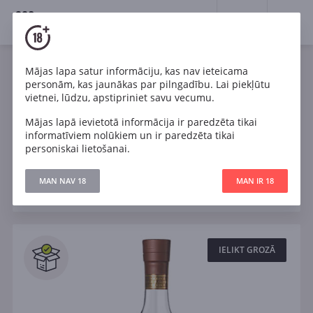
18+
0
Spirits
Viskijs
Mājas lapa satur informāciju, kas nav ieteicama
personām, kas jaunākas par pilngadību. Lai piekļūtu
12 gadi
15 gadi
25 gadi
30 gadi
vietnei, lūdzu, apstipriniet savu vecumu.
Mājas lapā ievietotā informācija ir paredzēta tikai
Viss viskijs
informatīviem nolūkiem un ir paredzēta tikai
personiskai lietošanai.
Filtri
MAN NAV 18
MAN IR 18
ATJAUNOT
Meklēt
Visi
IELIKT GROZĀ