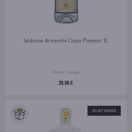
Isidoros Arvanitis Ouzo Plomari 1L
Athens · Grieķija
28.98 €
IELIKT GROZĀ