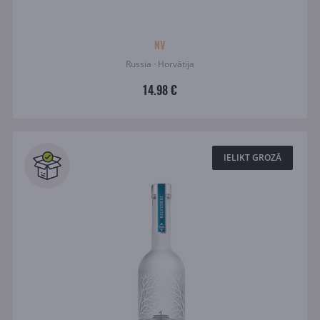
NV
Russia · Horvātija
14.98 €
IELIKT GROZĀ