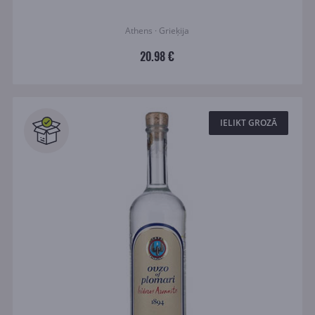
Athens · Grieķija
20.98 €
IELIKT GROZĀ