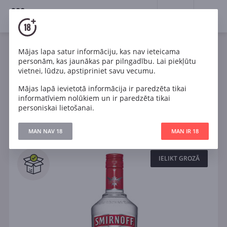
18+
0
Spirits
Degvīns
Mājas lapa satur informāciju, kas nav ieteicama
personām, kas jaunākas par pilngadību. Lai piekļūtu
Viss degvīns
Čača
Grappa
vietnei, lūdzu, apstipriniet savu vecumu.
Mājas lapā ievietotā informācija ir paredzēta tikai
informatīviem nolūkiem un ir paredzēta tikai
Filtri
personiskai lietošanai.
ATJAUNOT
MAN NAV 18
MAN IR 18
Meklēt
Visi
IELIKT GROZĀ