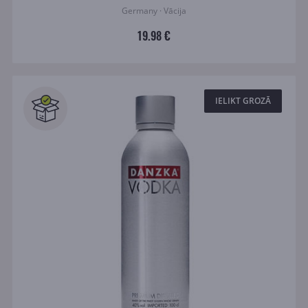
Germany · Vācija
19.98 €
IELIKT GROZĀ