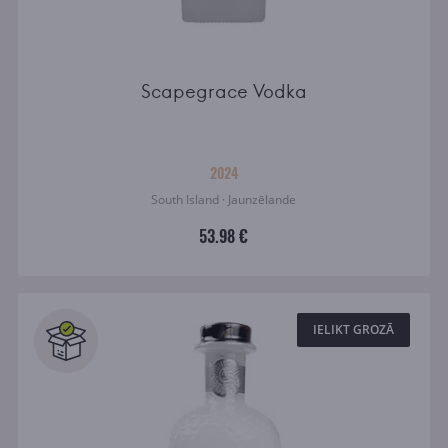
Scapegrace Vodka
2024
South Island · Jaunzēlande
53.98 €
IELIKT GROZĀ