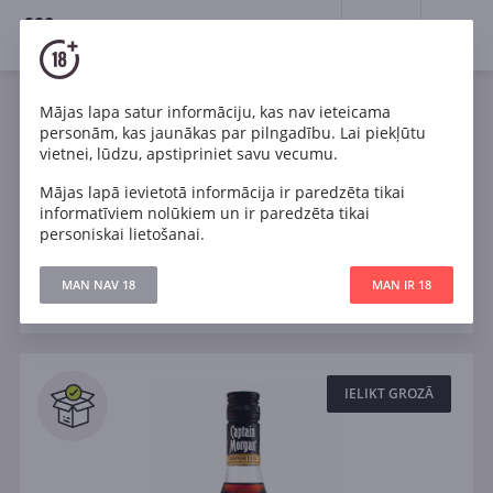
18+
0
Spirits
Rums
Mājas lapa satur informāciju, kas nav ieteicama
personām, kas jaunākas par pilngadību. Lai piekļūtu
Viss rums
Kuba
Dominikānas Republika
vietnei, lūdzu, apstipriniet savu vecumu.
Mājas lapā ievietotā informācija ir paredzēta tikai
Maurīcija
Tumšs
Zelts
informatīviem nolūkiem un ir paredzēta tikai
personiskai lietošanai.
Filtri
MAN NAV 18
MAN IR 18
ATJAUNOT
Meklēt
Visi
IELIKT GROZĀ