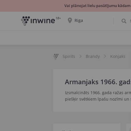
Vai plānojat lielu pasūtījumu kādam
18+
Riga
Tiks parādīta informācija par vīnu izvēli un
saņemšanu par izvēlēto pilsētu.
JĀ, TIEŠI TĀ
IZVĒLIES CITU
Spirits
Brandy
Konjaks
Armanjaks 1966. gad
Izsmalcināts 1966. gada ražas arm
piešķir svētkiem īpašu nozīmi un 