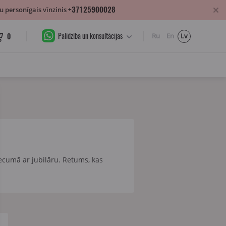
+37125900028
 personīgais vīnzinis
Palīdzība un konsultācijas
0
Ru
En
Lv
vecumā ar jubilāru. Retums, kas