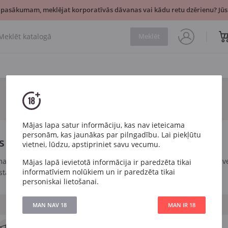
 pasākumam, meklējat korporatīvās dāvanas vai kādu retu dzērienu? Jūsu
Meklēt
Mājas lapa satur informāciju, kas nav ieteicama
personām, kas jaunākas par pilngadību. Lai piekļūtu
s
vietnei, lūdzu, apstipriniet savu vecumu.
anjaks. Lieliska dāvana 60 gadu jubilejā — dzēriens, kas ir vienā 
Mājas lapā ievietotā informācija ir paredzēta tikai
informatīviem nolūkiem un ir paredzēta tikai
statusu.
personiskai lietošanai.
MAN NAV 18
MAN IR 18