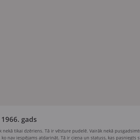
 1966. gads
k nekā tikai dzēriens. Tā ir vēsture pudelē. Vairāk nekā pusgadsim
, ko nav iespējams atdarināt. Tā ir cieņa un statuss, kas pasniegts st