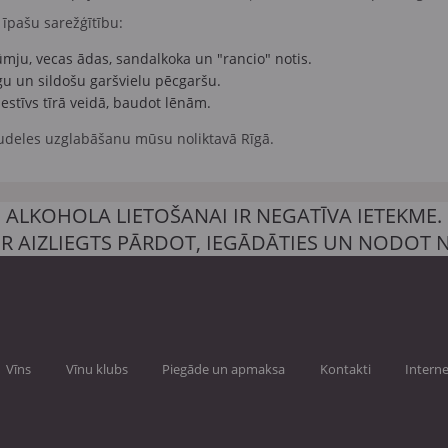
r īpašu sarežģītību:
ūmju, vecas ādas, sandalkoka un "rancio" notis.
lgu un sildošu garšvielu pēcgaršu.
estīvs tīrā veidā, baudot lēnām.
udeles uzglabāšanu mūsu noliktavā Rīgā.
ALKOHOLA LIETOŠANAI IR NEGATĪVA IETEKME.
IR AIZLIEGTS PĀRDOT, IEGĀDĀTIES UN NODOT
Vīns
Vīnu klubs
Piegāde un apmaksa
Kontakti
Interne