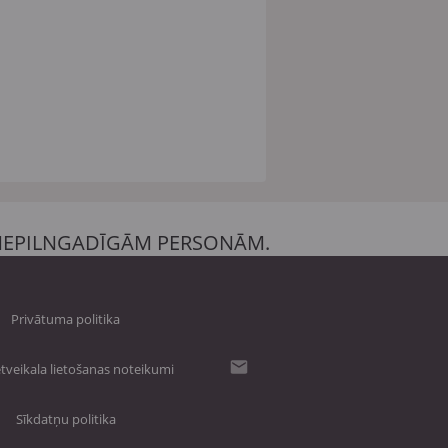
 NEPILNGADĪGĀM PERSONĀM.
Privātuma politika
tveikala lietošanas noteikumi
Sīkdatņu politika