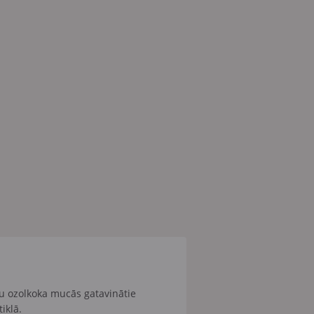
tu ozolkoka mucās gatavinātie
iklā.