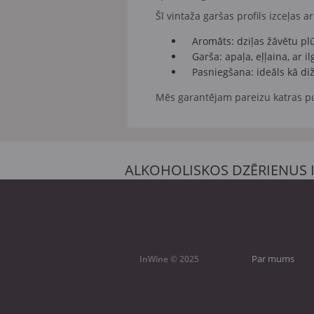
Šī vintaža garšas profils izceļas a
Aromāts:
dziļas žāvētu pl
Garša:
apaļa, eļļaina, ar i
Pasniegšana:
ideāls kā diž
Mēs garantējam pareizu katras p
ALKOHOLISKOS DZĒRIENUS 
Par mums
InWine © 2025