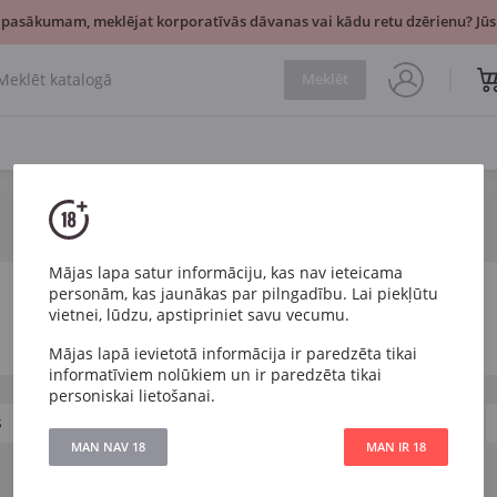
 pasākumam, meklējat korporatīvās dāvanas vai kādu retu dzērienu? Jūsu
Meklēt
Mājas lapa satur informāciju, kas nav ieteicama
personām, kas jaunākas par pilngadību. Lai piekļūtu
vietnei, lūdzu, apstipriniet savu vecumu.
Mājas lapā ievietotā informācija ir paredzēta tikai
informatīviem nolūkiem un ir paredzēta tikai
personiskai lietošanai.
s
Frapin
Hennessy
Martell
Remy Martin
MAN NAV 18
MAN IR 18