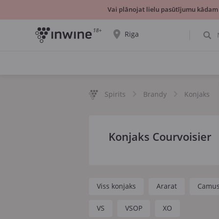
Vai plānojat lielu pasūtījumu kādam
18+
Riga
Tiks parādīta informācija par vīnu izvēli un
saņemšanu par izvēlēto pilsētu.
JĀ, TIEŠI TĀ
IZVĒLIES CITU
Spirits
Brandy
Konjaks
Konjaks Courvoisier
Viss konjaks
Ararat
Camu
VS
VSOP
XO