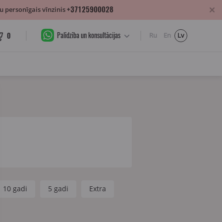
+37125900028
 personīgais vīnzinis
Palīdzība un konsultācijas
0
Ru
En
Lv
10 gadi
5 gadi
Extra