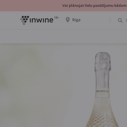
Vai plānojat lielu pasūtījumu kādam
18+
Riga
Tiks parādīta informācija par vīnu izvēli un
saņemšanu par izvēlēto pilsētu.
JĀ, TIEŠI TĀ
IZVĒLIES CITU