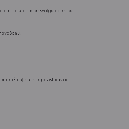
eniem. Tajā dominē svaigu apelsīnu
atavošanu.
na ražotāju, kas ir pazīstams ar