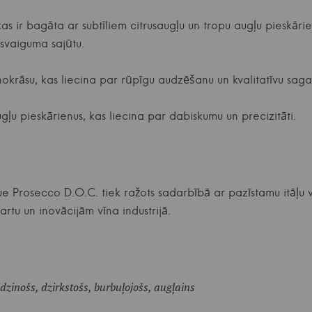
as ir bagāta ar subtīliem citrusaugļu un tropu augļu pieskāri
 svaiguma sajūtu.
nokrāsu, kas liecina par rūpīgu audzēšanu un kvalitatīvu sag
ugļu pieskārienus, kas liecina par dabiskumu un precizitāti.
e Prosecco D.O.C. tiek ražots sadarbībā ar pazīstamu itāļu vī
artu un inovācijām vīna industrijā.
idzinošs, dzirkstošs, burbuļojošs, augļains