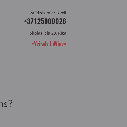
Palīdzēsim ar izvēli
+37125900028
Skolas iela 20, Rīga
«Veikals InWine»
ns?