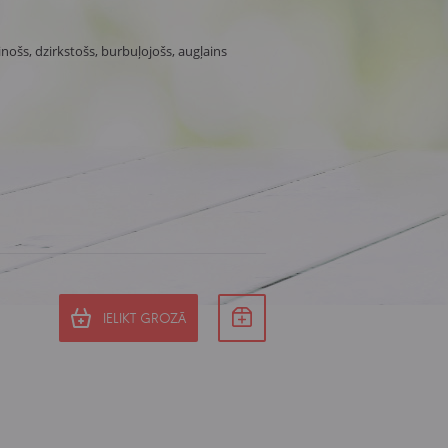
inošs, dzirkstošs, burbuļojošs, augļains
IELIKT GROZĀ