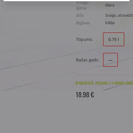
Vīnogu
Glera
šķirne
Stils
Svaigs, atsvaidz
Reģions
Itālija
Tilpums:
0.75 l
Ražas gads:
—
IR NOLIKTAVĀ. PIEEJAMS 2-3 DIENAS LAIKĀ
18.98 €