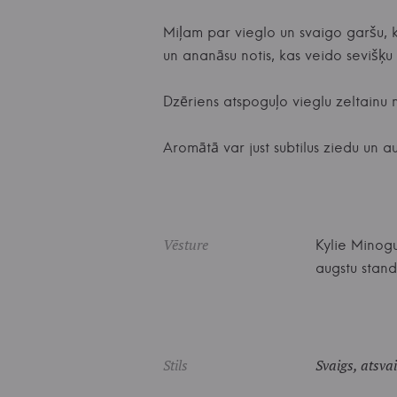
Miļam par vieglo un svaigo garšu, k
un ananāsu notis, kas veido sevišķu
Dzēriens atspoguļo vieglu zeltainu 
Aromātā var just subtilus ziedu un a
Vēsture
Kylie Minogu
augstu stand
Stils
Svaigs, atsva