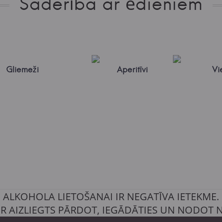
Saderība ar ēdieniem
Gliemeži
Aperitīvi
Vi
ALKOHOLA LIETOŠANAI IR NEGATĪVA IETEKME.
IR AIZLIEGTS PĀRDOT, IEGĀDĀTIES UN NODOT