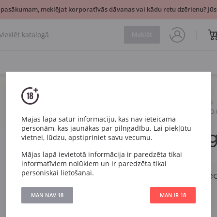
 pasākumam, meklējat korporatīvās dāvanas vai kādu retu dzērienu? Jūsu
Meklēt
Dzirkstošais
Balts
Kylie Minogue Prosecco D.O.
Mājas lapa satur informāciju, kas nav ieteicama
personām, kas jaunākas par pilngadību. Lai piekļūtu
Kylie Mino
vietnei, lūdzu, apstipriniet savu vecumu.
D.O.C.
Mājas lapā ievietotā informācija ir paredzēta tikai
informatīviem nolūkiem un ir paredzēta tikai
personiskai lietošanai.
Kylie Minogue Prose
MAN NAV 18
MAN IR 18
Artikuls
5799
Veids
Balts Brut