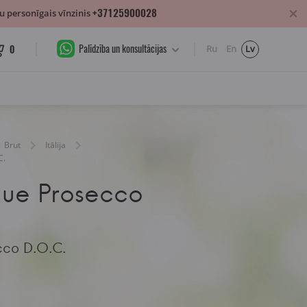
+37125900028
 personīgais vīnzinis
Palīdzība un konsultācijas
0
Ru
En
Lv
Brut
Itālija
C.
gue Prosecco
cco D.O.C.