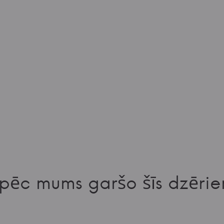
pēc mums garšo šīs dzērie