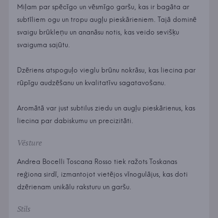
Miļam par spēcīgo un vēsmīgo garšu, kas ir bagāta ar
subtīliem ogu un tropu augļu pieskārieniem. Tajā dominē
svaigu brūkleņu un ananāsu notis, kas veido sevišķu
svaiguma sajūtu.
Dzēriens atspoguļo vieglu brūnu nokrāsu, kas liecina par
rūpīgu audzēšanu un kvalitatīvu sagatavošanu.
Aromātā var just subtilus ziedu un augļu pieskārienus, kas
liecina par dabiskumu un precizitāti.
Vēsture
Andrea Bocelli Toscana Rosso tiek ražots Toskanas
reģiona sirdī, izmantojot vietējos vīnogulājus, kas doti
dzērienam unikālu raksturu un garšu.
Stils