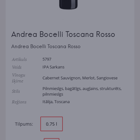
Andrea Bocelli Toscana Rosso
Andrea Bocelli Toscana Rosso
Artikuls
5797
Veids
IPA Sarkans
Vīnogu
Cabernet Sauvignon, Merlot, Sangiovese
šķirne
Pilnmiesīgs, bagātīgs, augļains, strukturēts,
Stils
pilnmiesīgs
Reģions
Itālija, Toscana
Tilpums:
0.75 l