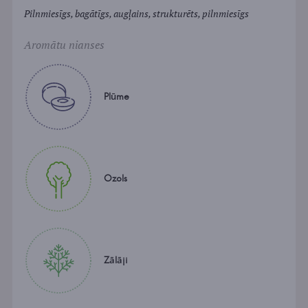
Pilnmiesīgs, bagātīgs, augļains, strukturēts, pilnmiesīgs
Aromātu nianses
Plūme
Ozols
Zālāji