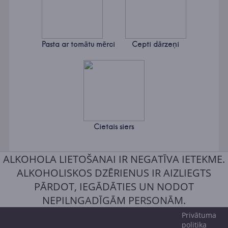
Pasta ar tomātu mērci
Cepti dārzeņi
Cietais siers
ALKOHOLA LIETOŠANAI IR NEGATĪVA IETEKME.
ALKOHOLISKOS DZĒRIENUS IR AIZLIEGTS
PĀRDOT, IEGĀDĀTIES UN NODOT
NEPILNGADĪGĀM PERSONĀM.
Privātuma
politika