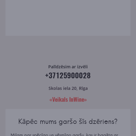
Palīdzēsim ar izvēli
+37125900028
Skolas iela 20, Rīga
«Veikals InWine»
Kāpēc mums garšo šīs dzēriens?
Miļam par spēcīgo un vēsmīgo garšu, kas ir bagāta ar