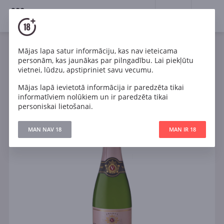
18+
0
Mājas lapa satur informāciju, kas nav ieteicama
Dzirkstošais
Rozā
Brut
Francija
personām, kas jaunākas par pilngadību. Lai piekļūtu
Veuve du Vernay Rosé Brut
vietnei, lūdzu, apstipriniet savu vecumu.
Mājas lapā ievietotā informācija ir paredzēta tikai
informatīviem nolūkiem un ir paredzēta tikai
personiskai lietošanai.
MAN NAV 18
MAN IR 18