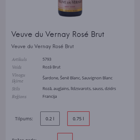
Veuve du Vernay Rosé Brut
Veuve du Vernay Rosé Brut
Artikuls
5793
Veids
Rozā Brut
Vīnogu
Šardone, Šenē Blanc, Sauvignon Blanc
šķirne
Stils
Rozā, augļains, līdzsvarots, sauss, dzidrs
Reģions
Francija
Tilpums:
0.2 l
0.75 l