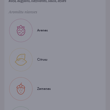
Rozā, augļains, līdzsvarots, sauss, dzidrs
Aromātu nianses
Avenes
Citrusu
Zemenes