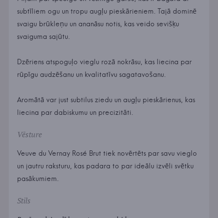
subtīliem ogu un tropu augļu pieskārieniem. Tajā dominē
svaigu brūkleņu un ananāsu notis, kas veido sevišķu
svaiguma sajūtu.
Dzēriens atspoguļo vieglu rozā nokrāsu, kas liecina par
rūpīgu audzēšanu un kvalitatīvu sagatavošanu.
Aromātā var just subtilus ziedu un augļu pieskārienus, kas
liecina par dabiskumu un precizitāti.
Vēsture
Veuve du Vernay Rosé Brut tiek novērtēts par savu vieglo
un jautru raksturu, kas padara to par ideālu izvēli svētku
pasākumiem.
Stils