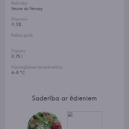
Ražotājs
Veuve du Vernay
Stiprums
11.5%
Ražas gads
Tilpums
0.75 l
Pasniegšanas temperatūra
6-8 °C
Saderība ar ēdieniem