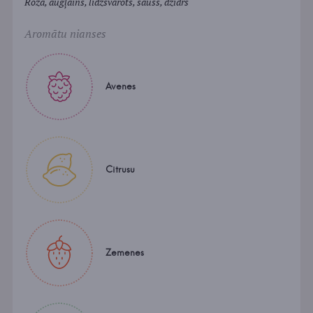
Rozā, augļains, līdzsvarots, sauss, dzidrs
Aromātu nianses
Avenes
Citrusu
Zemenes