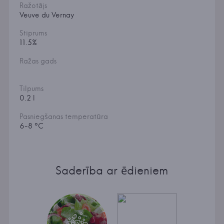
Ražotājs
Veuve du Vernay
Stiprums
11.5%
Ražas gads
Tilpums
0.2 l
Pasniegšanas temperatūra
6-8 °C
Saderība ar ēdieniem