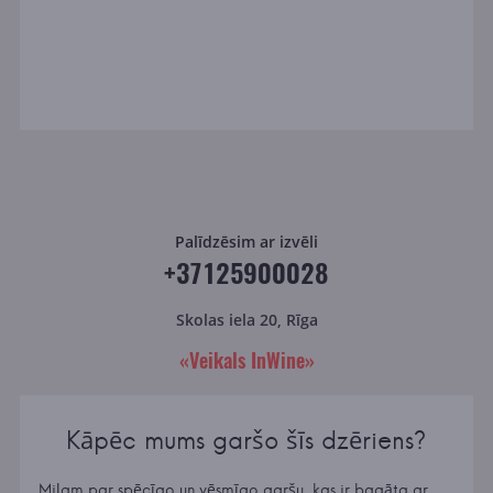
Palīdzēsim ar izvēli
+37125900028
Skolas iela 20, Rīga
«Veikals InWine»
Kāpēc mums garšo šīs dzēriens?
Miļam par spēcīgo un vēsmīgo garšu, kas ir bagāta ar