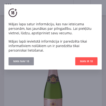
18+
0
Mājas lapa satur informāciju, kas nav ieteicama
Dzirkstošais
Rozā
Brut
Francija
personām, kas jaunākas par pilngadību. Lai piekļūtu
Veuve du Vernay Rosé Brut
vietnei, lūdzu, apstipriniet savu vecumu.
Mājas lapā ievietotā informācija ir paredzēta tikai
informatīviem nolūkiem un ir paredzēta tikai
personiskai lietošanai.
MAN NAV 18
MAN IR 18