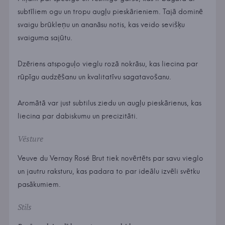
subtīliem ogu un tropu augļu pieskārieniem. Tajā dominē
svaigu brūkleņu un ananāsu notis, kas veido sevišķu
svaiguma sajūtu.
Dzēriens atspoguļo vieglu rozā nokrāsu, kas liecina par
rūpīgu audzēšanu un kvalitatīvu sagatavošanu.
Aromātā var just subtilus ziedu un augļu pieskārienus, kas
liecina par dabiskumu un precizitāti.
Vēsture
Veuve du Vernay Rosé Brut tiek novērtēts par savu vieglo
un jautru raksturu, kas padara to par ideālu izvēli svētku
pasākumiem.
Stils