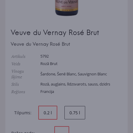
Veuve du Vernay Rosé Brut
Veuve du Vernay Rosé Brut
Artikuls
5792
Veids
Rozā Brut
Vīnogu
Šardone, Šenē Blanc, Sauvignon Blanc
šķirne
Stils
Rozā, augļains, līdzsvarots, sauss, dzidrs
Reģions
Francija
Tilpums:
0.2 l
0.75 l