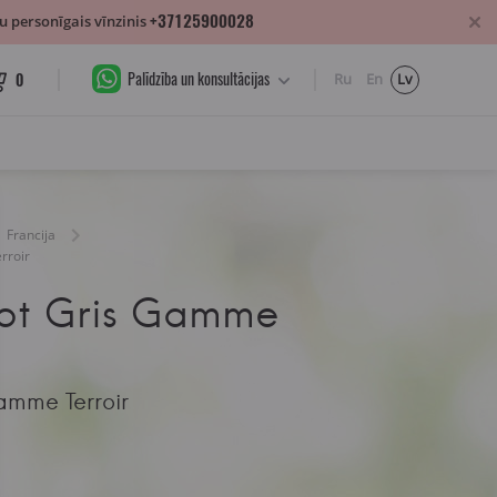
+37125900028
 personīgais vīnzinis
Palīdzība un konsultācijas
0
Ru
En
Lv
Francija
rroir
not Gris Gamme
amme Terroir