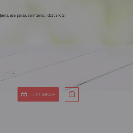
ļains, asa garša, samtains, līdzsvarots
IELIKT GROZĀ