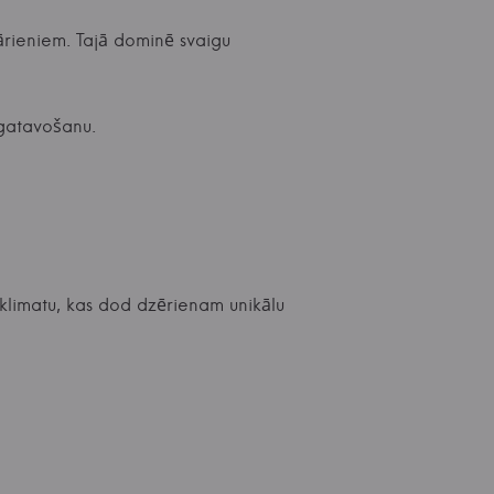
ārieniem. Tajā dominē svaigu
agatavošanu.
oklimatu, kas dod dzērienam unikālu