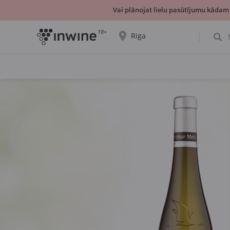
Vai plānojat lielu pasūtījumu kādam
18+
Riga
Tiks parādīta informācija par vīnu izvēli un
saņemšanu par izvēlēto pilsētu.
JĀ, TIEŠI TĀ
IZVĒLIES CITU