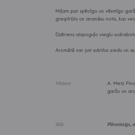
Miļam par spēcīgo un vēsmīgo garšu,
greipfrūtu un ananāsu notis, kas ve
Dzēriens atspoguļo vieglu sudrabotu
Aromātā var just subtilus ziedu un a
Vēsture
A. Metz Pino
garšu un ar
Stils
Pilnmiesīgs, 