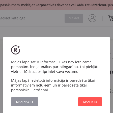
 pasākumam, meklējat korporatīvās dāvanas vai kādu retu dzērienu? Jūsu
Meklēt
Dzirkstošais
Balts
A. Metz Pinot Gris Gamme Te
Mājas lapa satur informāciju, kas nav ieteicama
personām, kas jaunākas par pilngadību. Lai piekļūtu
A. Metz Pi
vietnei, lūdzu, apstipriniet savu vecumu.
Terroir
2020
Mājas lapā ievietotā informācija ir paredzēta tikai
informatīviem nolūkiem un ir paredzēta tikai
personiskai lietošanai.
A. Metz Pinot Gris G
MAN NAV 18
MAN IR 18
Artikuls
5787
Veids
IPA Balts