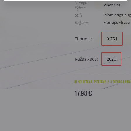
Vīnogu
Pinot Gris
šķirne
Stils
Pilnmiesīgs, aug
Reģions
Francija, Alsace
Tilpums:
0.75 l
Ražas gads:
2020
IR NOLIKTAVĀ. PIEEJAMS 2-3 DIENAS LAIKĀ
17.98 €