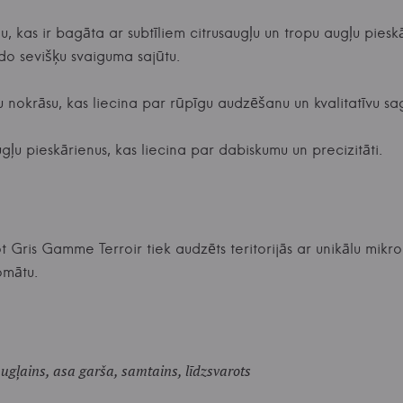
 kas ir bagāta ar subtīliem citrusaugļu un tropu augļu piesk
ido sevišķu svaiguma sajūtu.
 nokrāsu, kas liecina par rūpīgu audzēšanu un kvalitatīvu s
ugļu pieskārienus, kas liecina par dabiskumu un precizitāti.
t Gris Gamme Terroir tiek audzēts teritorijās ar unikālu mikr
omātu.
augļains, asa garša, samtains, līdzsvarots