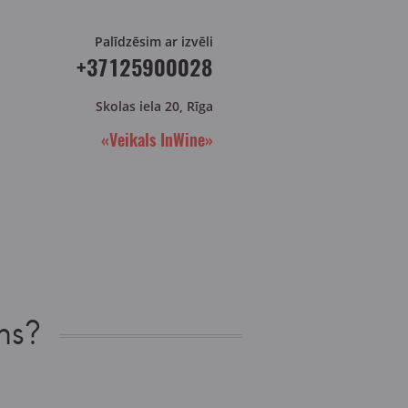
Palīdzēsim ar izvēli
+37125900028
Skolas iela 20, Rīga
«Veikals InWine»
ns?