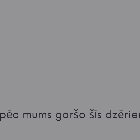
pēc mums garšo šīs dzērie