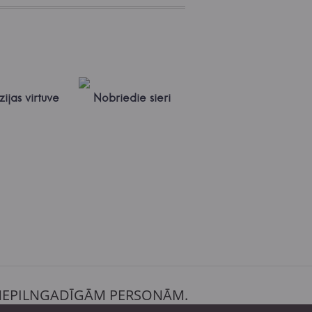
ijas virtuve
Nobriedie sieri
 NEPILNGADĪGĀM PERSONĀM.