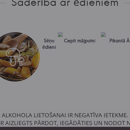
Saderība ar ēdieniem
Sēņu
Cepti mājputni
Pikantā Āz
ēdieni
ALKOHOLA LIETOŠANAI IR NEGATĪVA IETEKME.
IR AIZLIEGTS PĀRDOT, IEGĀDĀTIES UN NODOT