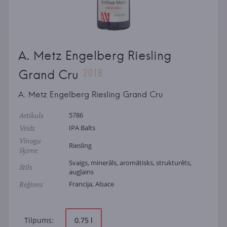
A. Metz Engelberg Riesling
2018
Grand Cru
A. Metz Engelberg Riesling Grand Cru
Artikuls
5786
Veids
IPA Balts
Vīnogu
Riesling
šķirne
Svaigs, minerāls, aromātisks, strukturēts,
Stils
augļains
Reģions
Francija, Alsace
Tilpums:
0.75 l