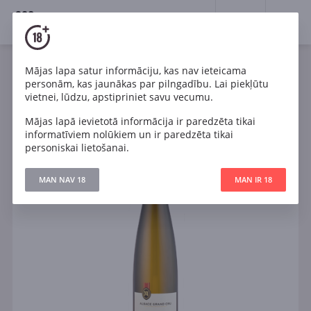
18+
0
Mājas lapa satur informāciju, kas nav ieteicama
Dzirkstošais
Balts
Francija
personām, kas jaunākas par pilngadību. Lai piekļūtu
A. Metz Engelberg Riesling Grand Cru
vietnei, lūdzu, apstipriniet savu vecumu.
Mājas lapā ievietotā informācija ir paredzēta tikai
informatīviem nolūkiem un ir paredzēta tikai
personiskai lietošanai.
MAN NAV 18
MAN IR 18