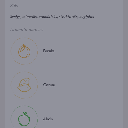
Stils
Svaigs, minerāls, aromātisks, strukturēts, augļains
Aromātu nianses
Persiks
Citrusu
Ābols