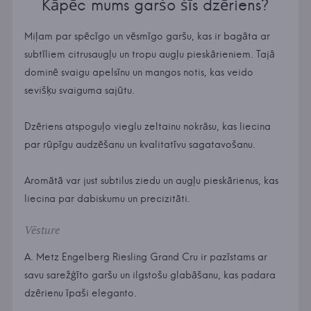
Kāpēc mums garšo šīs dzēriens?
Miļam par spēcīgo un vēsmīgo garšu, kas ir bagāta ar
subtīliem citrusaugļu un tropu augļu pieskārieniem. Tajā
dominē svaigu apelsīnu un mangos notis, kas veido
sevišķu svaiguma sajūtu.
Dzēriens atspoguļo vieglu zeltainu nokrāsu, kas liecina
par rūpīgu audzēšanu un kvalitatīvu sagatavošanu.
Aromātā var just subtilus ziedu un augļu pieskārienus, kas
liecina par dabiskumu un precizitāti.
Vēsture
A. Metz Engelberg Riesling Grand Cru ir pazīstams ar
savu sarežģīto garšu un ilgstošu glabāšanu, kas padara
dzērienu īpaši eleganto.