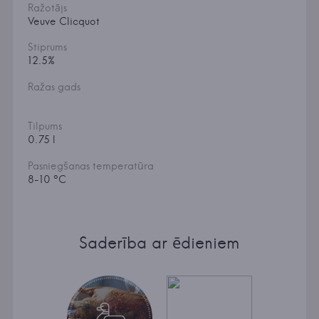
Ražotājs
Veuve Clicquot
Stiprums
12.5%
Ražas gads
Tilpums
0.75 l
Pasniegšanas temperatūra
8-10 °C
Saderība ar ēdieniem