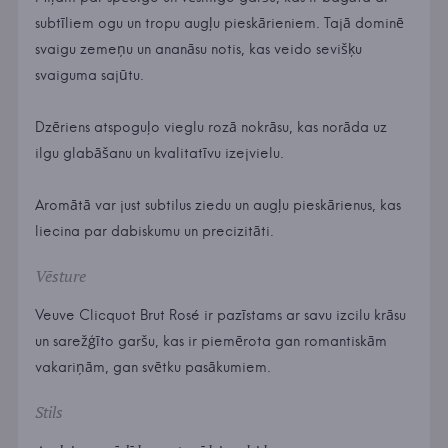
subtīliem ogu un tropu augļu pieskārieniem. Tajā dominē
svaigu zemeņu un ananāsu notis, kas veido sevišķu
svaiguma sajūtu.
Dzēriens atspoguļo vieglu rozā nokrāsu, kas norāda uz
ilgu glabāšanu un kvalitatīvu izejvielu.
Aromātā var just subtilus ziedu un augļu pieskārienus, kas
liecina par dabiskumu un precizitāti.
Vēsture
Veuve Clicquot Brut Rosé ir pazīstams ar savu izcilu krāsu
un sarežģīto garšu, kas ir piemērota gan romantiskām
vakariņām, gan svētku pasākumiem.
Stils