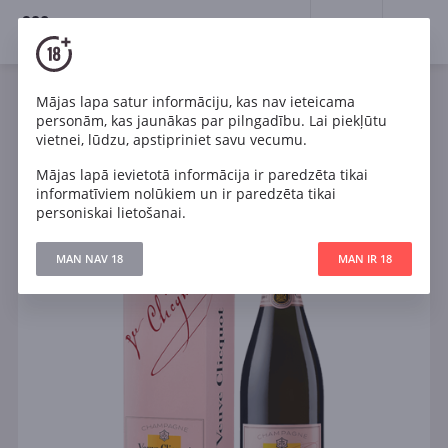
18+
0
Mājas lapa satur informāciju, kas nav ieteicama
Dzirkstošais
Rozā
Brut
Francija
personām, kas jaunākas par pilngadību. Lai piekļūtu
Veuve Clicquot Brut Rosé
vietnei, lūdzu, apstipriniet savu vecumu.
Mājas lapā ievietotā informācija ir paredzēta tikai
informatīviem nolūkiem un ir paredzēta tikai
personiskai lietošanai.
MAN NAV 18
MAN IR 18