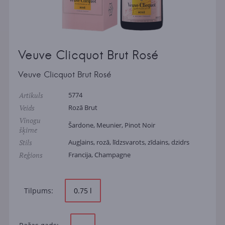
Veuve Clicquot Brut Rosé
Veuve Clicquot Brut Rosé
Artikuls
5774
Veids
Rozā Brut
Vīnogu
Šardone, Meunier, Pinot Noir
šķirne
Stils
Augļains, rozā, līdzsvarots, zīdains, dzidrs
Reģions
Francija, Champagne
Tilpums:
0.75 l