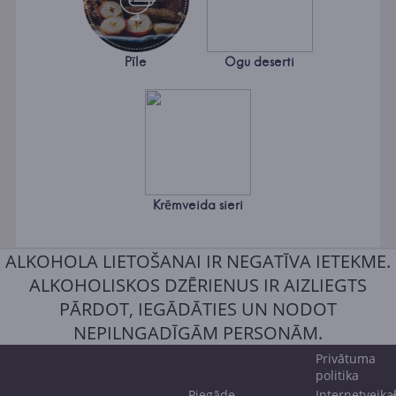
Pīle
Ogu deserti
Krēmveida sieri
ALKOHOLA LIETOŠANAI IR NEGATĪVA IETEKME.
ALKOHOLISKOS DZĒRIENUS IR AIZLIEGTS
PĀRDOT, IEGĀDĀTIES UN NODOT
NEPILNGADĪGĀM PERSONĀM.
Privātuma
politika
Piegāde
Internetveika