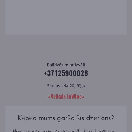
Palīdzēsim ar izvēli
+37125900028
Skolas iela 20, Rīga
«Veikals InWine»
Kāpēc mums garšo šīs dzēriens?
Miļam par spēcīgo un vēsmīgo garšu, kas ir bagāta ar