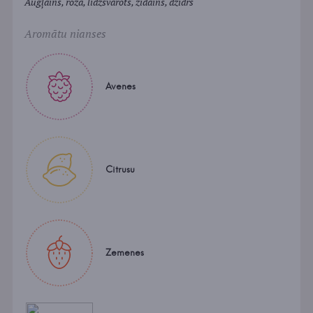
Augļains, rozā, līdzsvarots, zīdains, dzidrs
Aromātu nianses
Avenes
Citrusu
Zemenes