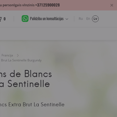
+37125900028
 personīgais vīnzinis
Palīdzība un konsultācijas
0
Ru
En
Lv
Francija
a Brut La Sentinelle Burgundy
ns de Blancs
a Sentinelle
cs Extra Brut La Sentinelle