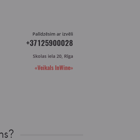
Palīdzēsim ar izvēli
+37125900028
Skolas iela 20, Rīga
«Veikals InWine»
ns?