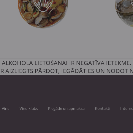
ALKOHOLA LIETOŠANAI IR NEGATĪVA IETEKME.
IR AIZLIEGTS PĀRDOT, IEGĀDĀTIES UN NODOT
Vīns
Vīnu klubs
Piegāde un apmaksa
Kontakti
Interne