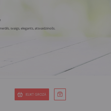
e
nerāls, svaigs, elegants, atsvaidzinošs.
IELIKT GROZĀ