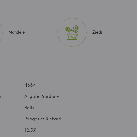
Mandele
Ziedi
4564
e
Aligote, Šardone
Balts
Parigot et Richard
12.5%