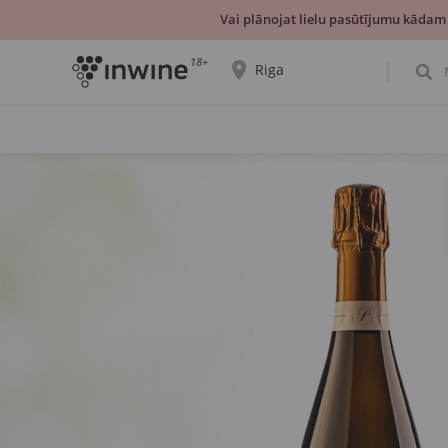
Vai plānojat lielu pasūtījumu kādam
18+
Riga
Tiks parādīta informācija par vīnu izvēli un
saņemšanu par izvēlēto pilsētu.
JĀ, TIEŠI TĀ
IZVĒLIES CITU