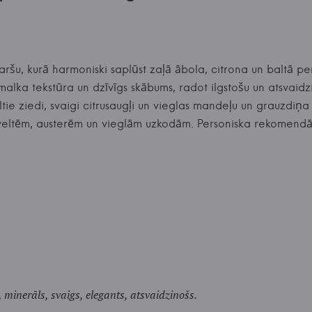
ršu, kurā harmoniski saplūst zaļā ābola, citrona un baltā per
alka tekstūra un dzīvīgs skābums, radot ilgstošu un atsvaidz
tie ziedi, svaigi citrusaugļi un vieglas mandeļu un grauzdiņa
as veltēm, austerēm un vieglām uzkodām. Personiska rekomen
 minerāls, svaigs, elegants, atsvaidzinošs.