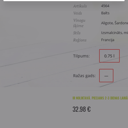
Artikuls
4564
Veids
Balts
Vīnogu
Aligote, Šardon
šķirne
Stils
Izsmalcināts, mi
Reģions
Francija
Tilpums:
0.75 l
Ražas gads:
—
IR NOLIKTAVĀ. PIEEJAMS 2-3 DIENAS LAIKĀ
32.98 €