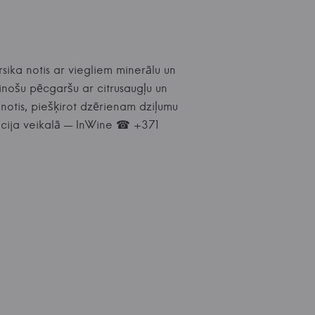
sika notis ar viegliem minerālu un
inošu pēcgaršu ar citrusaugļu un
 notis, piešķirot dzērienam dziļumu
dācija veikalā — InWine ☎ +371