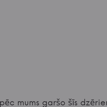
pēc mums garšo šīs dzērie