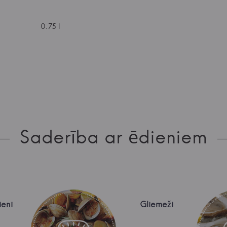
0.75 l
Saderība ar ēdieniem
ieni
Gliemeži