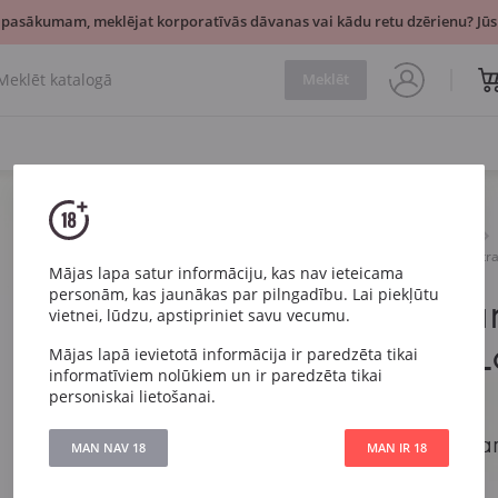
 pasākumam, meklējat korporatīvās dāvanas vai kādu retu dzērienu? Jūsu
Meklēt
Dzirkstošais
Balts
Parigot Blans de Blancs Extr
Mājas lapa satur informāciju, kas nav ieteicama
personām, kas jaunākas par pilngadību. Lai piekļūtu
Parigot Bla
vietnei, lūdzu, apstipriniet savu vecumu.
Extra Brut L
Mājas lapā ievietotā informācija ir paredzēta tikai
informatīviem nolūkiem un ir paredzēta tikai
Burgundy
personiskai lietošanai.
Parigot Blans de Blan
MAN NAV 18
MAN IR 18
Burgundy