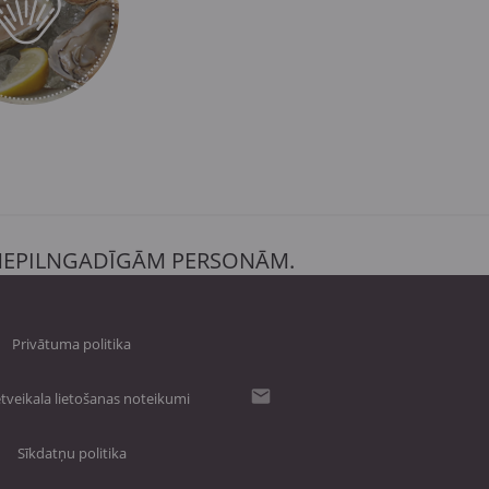
 NEPILNGADĪGĀM PERSONĀM.
Privātuma politika
tveikala lietošanas noteikumi
Sīkdatņu politika