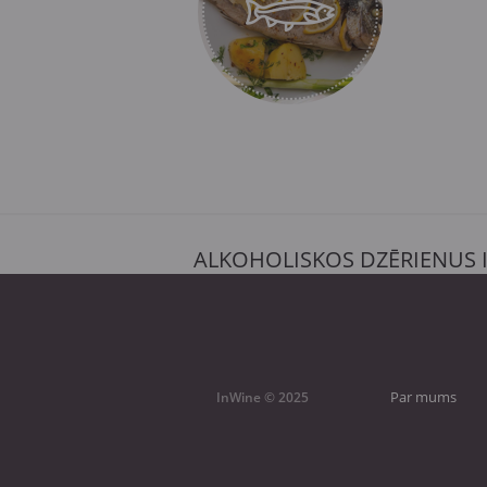
ALKOHOLISKOS DZĒRIENUS 
Par mums
InWine © 2025