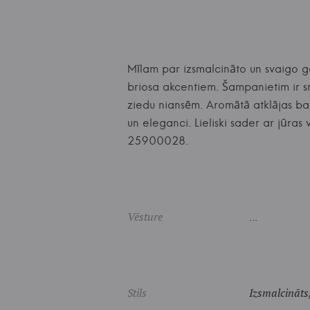
Mīlam par izsmalcināto un svaigo ga
briosa akcentiem. Šampanietim ir sm
ziedu niansēm. Aromātā atklājas bal
un eleganci. Lieliski sader ar jūr
25900028.
Vēsture
...
Stils
Izsmalcināts,