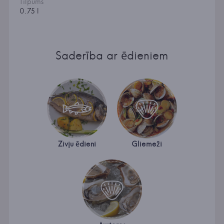
Tilpums
0.75 l
Saderība ar ēdieniem
Zivju ēdieni
Gliemeži