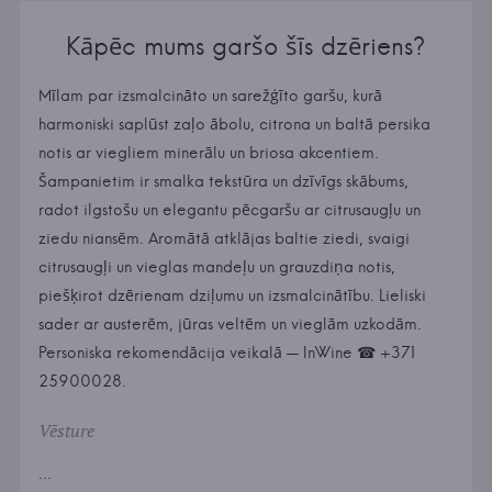
Kāpēc mums garšo šīs dzēriens?
Mīlam par izsmalcināto un sarežģīto garšu, kurā
harmoniski saplūst zaļo ābolu, citrona un baltā persika
notis ar viegliem minerālu un briosa akcentiem.
Šampanietim ir smalka tekstūra un dzīvīgs skābums,
radot ilgstošu un elegantu pēcgaršu ar citrusaugļu un
ziedu niansēm. Aromātā atklājas baltie ziedi, svaigi
citrusaugļi un vieglas mandeļu un grauzdiņa notis,
piešķirot dzērienam dziļumu un izsmalcinātību. Lieliski
sader ar austerēm, jūras veltēm un vieglām uzkodām.
Personiska rekomendācija veikalā — InWine ☎ +371
25900028.
Vēsture
...