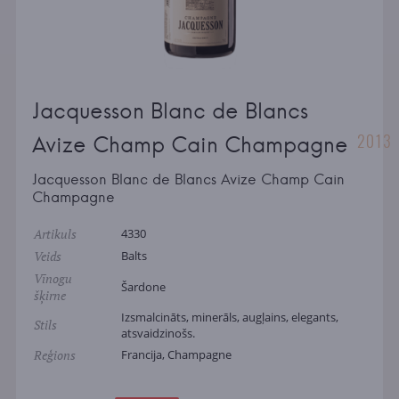
Jacquesson Blanc de Blancs
2013
Avize Champ Cain Champagne
Jacquesson Blanc de Blancs Avize Champ Cain
Champagne
Artikuls
4330
Veids
Balts
Vīnogu
Šardone
šķirne
Izsmalcināts, minerāls, augļains, elegants,
Stils
atsvaidzinošs.
Reģions
Francija, Champagne