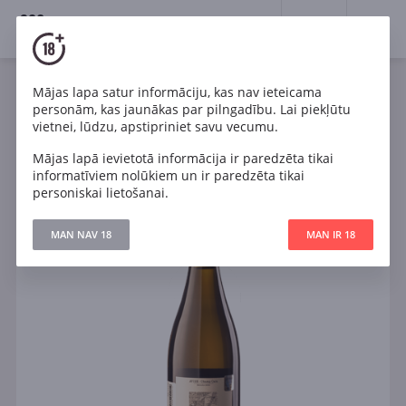
18+
0
Mājas lapa satur informāciju, kas nav ieteicama
Dzirkstošais
Balts
Francija
personām, kas jaunākas par pilngadību. Lai piekļūtu
Jacquesson Blanc de Blancs Avize Champ Cain
vietnei, lūdzu, apstipriniet savu vecumu.
Champagne
Mājas lapā ievietotā informācija ir paredzēta tikai
informatīviem nolūkiem un ir paredzēta tikai
personiskai lietošanai.
MAN NAV 18
MAN IR 18