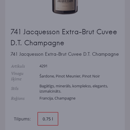
741 Jacquesson Extra-Brut Cuvee
D.T. Champagne
741 Jacquesson Extra-Brut Cuvee D.T. Champagne
Artikuls
4291
Vīnogu
Šardone, Pinot Meunier, Pinot Noir
šķirne
Bagātīgs, minerāls, komplekss, elegants,
Stils
izsmalcināts.
Reģions
Francija, Champagne
Tilpums:
0.75 l