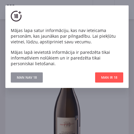
18+
0
Mājas lapa satur informāciju, kas nav ieteicama
Dzirkstošais
Francija
personām, kas jaunākas par pilngadību. Lai piekļūtu
741 Jacquesson Extra-Brut Cuvee D.T. Champagne
vietnei, lūdzu, apstipriniet savu vecumu.
Mājas lapā ievietotā informācija ir paredzēta tikai
informatīviem nolūkiem un ir paredzēta tikai
personiskai lietošanai.
MAN NAV 18
MAN IR 18