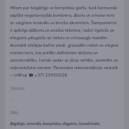
Mīlam par bagātīgo un kompleksu garšu, kurā harmoniski
saplūst nogatavojušās bumbiera, ābola un citrona notis
ar viegliem minerālu un brioša akcentiem. Šampanietim
ir spēcīgs skābums un smalka tekstūra, radot ilgstošu un
elegantu pēcgaršu ar riekstu un citrusaugļu niansēm.
Aromātā atklājas baltie ziedi, grauzdēti rieksti un vieglas
maizes notis, kas piešķir dzērienam dziļumu un
izsmalcinātību. Lieliski sader ar jūras veltēm, austerēm un
nobriedušiem sieriem. Personiska rekomendācija veikalā
— InWine ☎ +371 25900028.
Vēsture
...
Stils
Bagātīgs, minerāls, komplekss, elegants, izsmalcināts.