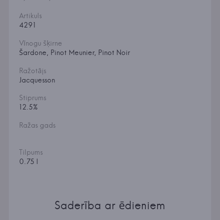
Artikuls
4291
Vīnogu šķirne
Šardone, Pinot Meunier, Pinot Noir
Ražotājs
Jacquesson
Stiprums
12.5%
Ražas gads
Tilpums
0.75 l
Saderība ar ēdieniem