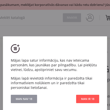
 pasākumam, meklējat korporatīvās dāvanas vai kādu retu dzērienu? Jūsu
Meklēt
Dzirkstošais
Balts
Chandon Garden Spritz
Mājas lapa satur informāciju, kas nav ieteicama
personām, kas jaunākas par pilngadību. Lai piekļūtu
Chandon Ga
vietnei, lūdzu, apstipriniet savu vecumu.
Mājas lapā ievietotā informācija ir paredzēta tikai
Chandon Garden Spr
informatīviem nolūkiem un ir paredzēta tikai
personiskai lietošanai.
Artikuls
369
Veids
Balts Daļēji sald
MAN NAV 18
MAN IR 18
Vīnogu
Šardone, Pinot 
šķirne