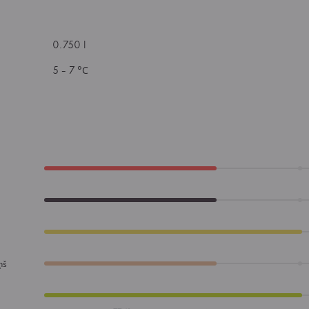
0.750 l
5 - 7 °С
ņš