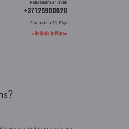
Palīdzēsim ar izvēli
+37125900028
Skolas iela 20, Rīga
«Veikals InWine»
ns?
ošā vīna un unikāla rūgta uzlējuma,