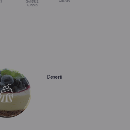
AUGSTS
IS
GANDRĪZ
AUGSTS
Deserti