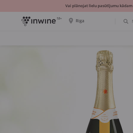
Vai plānojat lielu pasūtījumu kādam
18+
Riga
Tiks parādīta informācija par vīnu izvēli un
saņemšanu par izvēlēto pilsētu.
JĀ, TIEŠI TĀ
IZVĒLIES CITU