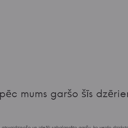
pēc mums garšo šīs dzērie
i atsvaidzinošo un ideāli sabalansēto garšu, ko veido dzirkst