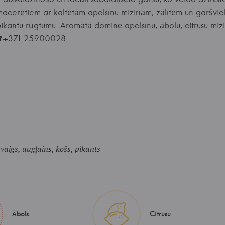
cerētiem ar kaltētām apelsīnu miziņām, zālītēm un garšvielā
kantu rūgtumu. Aromātā dominē apelsīnu, ābolu, citrusu mizi
e ☎+371 25900028
vaigs, augļains, košs, pikants
Ābols
Citrusu