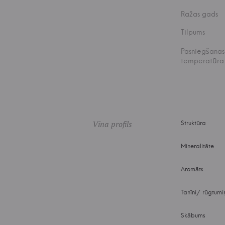
Ražas gads
Tilpums
Pasniegšanas
temperatūra
Vīna profils
Struktūra
Mineralitāte
Aromāts
Tanīni/ rūgtumi
Skābums