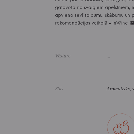
gatavota no svaigiem apelsīniem, ma
apvieno sevī saldumu, skābumu un pi
rekomendācijas veikalā - InWin
Vēsture
...
Stils
Aromātisks, s