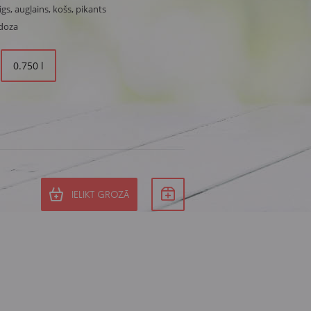
gs, augļains, košs, pikants
doza
0.750 l
IELIKT GROZĀ