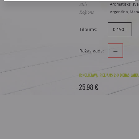
Stils
Aromātisks, svai
Reģions
Argentīna, Men
Tilpums:
0.190 l
Ražas gads:
—
IR NOLIKTAVĀ. PIEEJAMS 2-3 DIENAS LAIKĀ
25.98 €