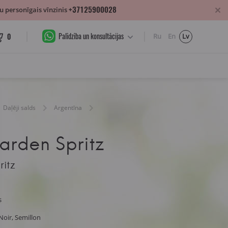
+37125900028
 personīgais vīnzinis
Palīdzība un konsultācijas
0
Ru
En
Lv
Daļēji salds
Argentīna
rden Spritz
itz
s
Noir, Semillon