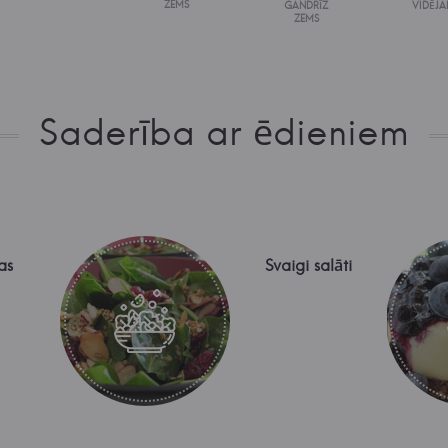
ZEMS
GANDRĪZ
VIDĒJA
ZEMS
Saderība ar ēdieniem
as
Svaigi salāti