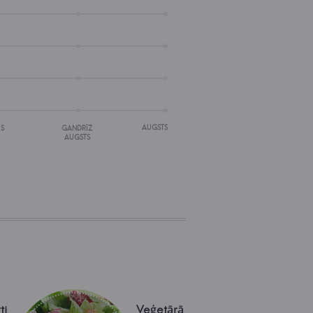
AUGSTS
IS
GANDRĪZ
AUGSTS
ti
Veģetārā