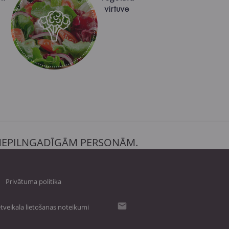
virtuve
 NEPILNGADĪGĀM PERSONĀM.
Privātuma politika
tveikala lietošanas noteikumi