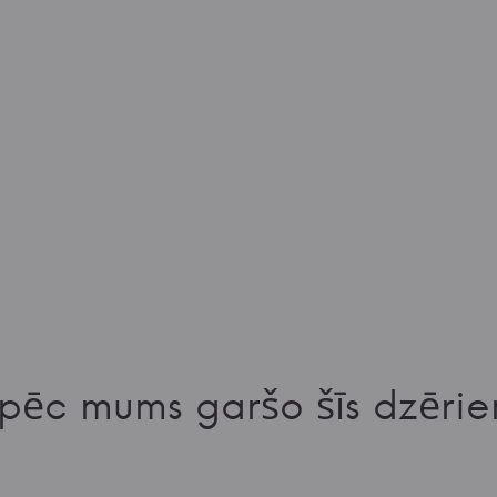
pēc mums garšo šīs dzērie