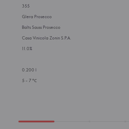
355
Glera Prosecco
Balts Sauss Prosecco
Casa Vinicola Zonin S.P.A.
11.0%
0.200 l
5 - 7 °С