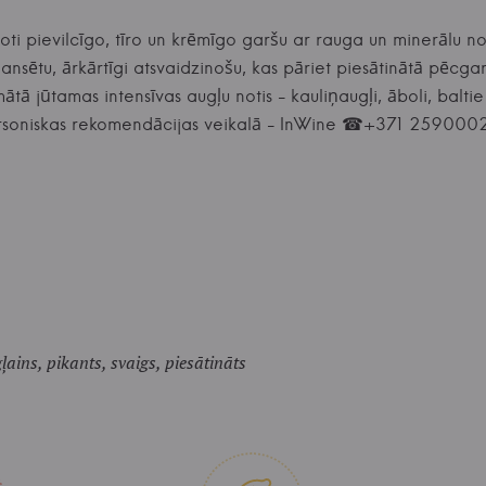
 ļoti pievilcīgo, tīro un krēmīgo garšu ar rauga un minerālu no
lansētu, ārkārtīgi atsvaidzinošu, kas pāriet piesātinātā pēcg
tā jūtamas intensīvas augļu notis - kauliņaugļi, āboli, baltie p
. Personiskas rekomendācijas veikalā - InWine ☎+371 259000
ļains, pikants, svaigs, piesātināts