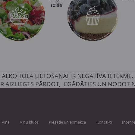
salāti
ALKOHOLA LIETOŠANAI IR NEGATĪVA IETEKME.
IR AIZLIEGTS PĀRDOT, IEGĀDĀTIES UN NODOT
Vīns
Vīnu klubs
Piegāde un apmaksa
Kontakti
Interne