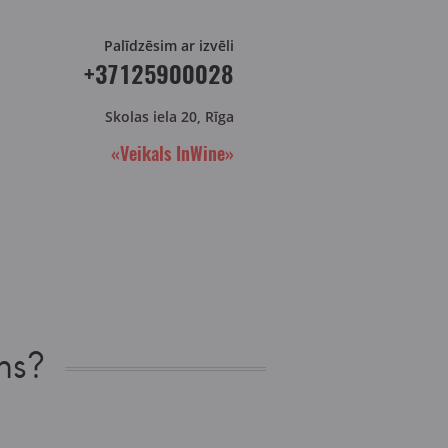
Palīdzēsim ar izvēli
+37125900028
Skolas iela 20, Rīga
«Veikals InWine»
ns?