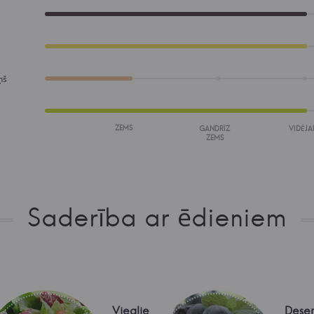
ņš
ZEMS
GANDRĪZ
VIDĒJA
ZEMS
Saderība ar ēdieniem
Vieglie
Deser