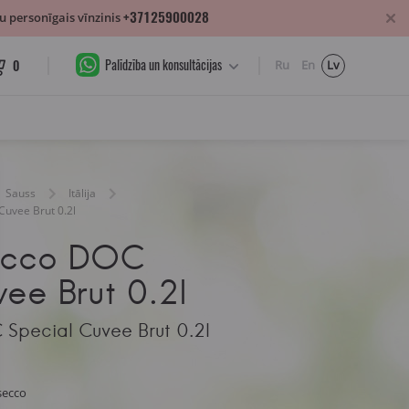
+37125900028
 personīgais vīnzinis
Palīdzība un konsultācijas
0
Ru
En
Lv
Sauss
Itālija
Cuvee Brut 0.2l
secco DOC
ee Brut 0.2l
Special Cuvee Brut 0.2l
secco