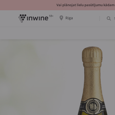
Vai plānojat lielu pasūtījumu kādam
18+
Riga
Tiks parādīta informācija par vīnu izvēli un
saņemšanu par izvēlēto pilsētu.
JĀ, TIEŠI TĀ
IZVĒLIES CITU