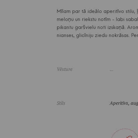
Mīlam par tā ideālo aperitīvo stilu,
meloņu un riekstu notīm - labi saba
pikantu garšvielu noti izskaņā. Aromā
nianses, glicīniju ziedu nokrāsas
Vēsture
...
Stils
Aperitīvs, aug