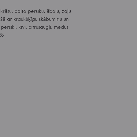
krāsu, balto persiku, ābolu, zaļu
aršā ar kraukšķīgu skābumiņu un
ersiki, kivi, citrusaugļi, medus
28