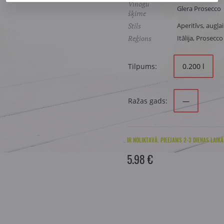
Vīnogu
Glera Prosecco
šķirne
Stils
Aperitīvs, augļai
Reģions
Itālija, Prosecco
Tilpums:
0.200 l
Ražas gads:
—
IR NOLIKTAVĀ. PIEEJAMS 2-3 DIENAS LAIKĀ
5.98 €