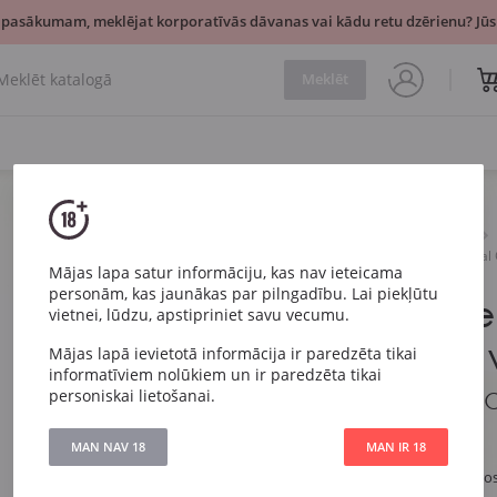
 pasākumam, meklējat korporatīvās dāvanas vai kādu retu dzērienu? Jūsu
Meklēt
Dzirkstošais
Balts
Zonin Prosecco DOC Special 
Mājas lapa satur informāciju, kas nav ieteicama
personām, kas jaunākas par pilngadību. Lai piekļūtu
Zonin Pro
vietnei, lūdzu, apstipriniet savu vecumu.
Special Cuv
Mājas lapā ievietotā informācija ir paredzēta tikai
informatīviem nolūkiem un ir paredzēta tikai
personiskai lietošanai.
Zonin Prosecco DOC 
MAN NAV 18
MAN IR 18
Artikuls
355
Veids
Balts Sauss Pro