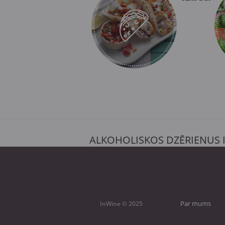
ALKOHOLISKOS DZĒRIENUS 
Par mums
InWine © 2025