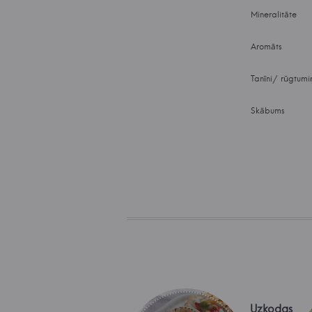
Mineralitāte
Aromāts
Tanīni/ rūgtumi
Skābums
Uzkodas